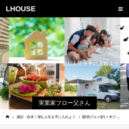
LHOUSE
か
な
わ
な
い
夢
は
な
い
望
む
人
生
を
手
に
入
れ
よ
う
実業家フロー父さん
と娘のファミログ
諏訪・松本｜望む人生を手に入れよう
[新宿グルメ][代々木グルメ] ほぼ新宿のれんはしご呑みvol.3 牛タン いろ葉 別邸