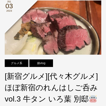
JUL
03
2023
グルメ系
娘vlog
[新宿グルメ][代々木グルメ]
ほぼ新宿のれんはしご呑み
vol.3 牛タン いろ葉 別邸