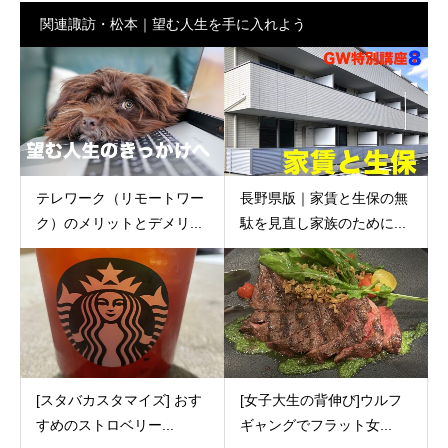
関連諏訪・松本｜望む人生を手に入れよう
テレワーク（リモートワー
長野県版｜家賃と生保の無
ク）のメリットとデメリ...
駄を見直し家族のために...
[スタバカスタマイズ] おす
[女子大生の背伸び]ウルフ
すめのストロベリー...
ギャングでフラット女...