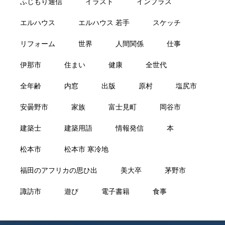
ふじもり通信
イラスト
インプラス
エルハウス
エルハウス 若手
スケッチ
リフォーム
世界
人間関係
仕事
伊那市
住まい
健康
全世代
全年齢
内窓
出版
原村
塩尻市
安曇野市
家族
富士見町
岡谷市
建築士
建築用語
情報発信
本
松本市
松本市 寒冷地
福田のアフリカの思ひ出
美大卒
茅野市
諏訪市
遊び
電子書籍
食事