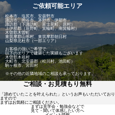
ご依頼可能エリア
松本市、塩尻市、安曇野市
諏訪市、岡谷市、茅野市、伊那市
諏訪郡（下諏訪町、富士見町、原村）
上伊那郡（辰野町、箕輪町、南箕輪村）
木曽郡木曽町
東筑摩郡山形村、東筑摩郡朝日村
山梨県北杜市（一部エリア）
お客様の強いご希望で
以下のエリアで建築した実績もございます
木曽郡木祖村
大町市、北安曇郡（松川村、池田町）
駒ヶ根市、宮田村
※その他の近隣地域のご相談も承っております。
ご相談・お見積もり無料
「諦めていたことを叶えられた」というお声もいただいており
ますので
まずはお気軽にご相談ください。
まずは見学会・勉強会などで
見て・聞いて体感したい方へ
イベント情報