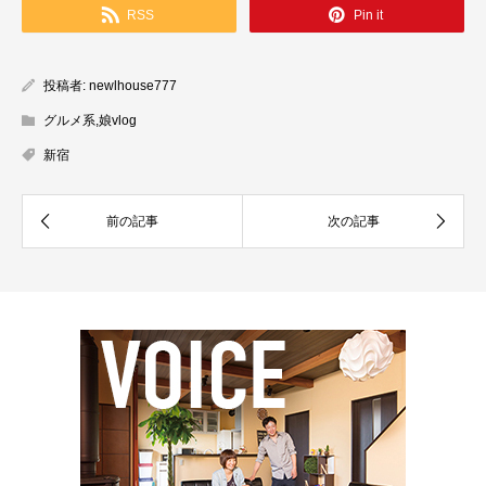
RSS
Pin it
投稿者:
newlhouse777
グルメ系
,
娘vlog
新宿