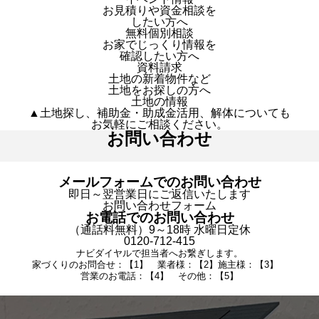
お見積りや資金相談を
したい方へ
無料個別相談
お家でじっくり情報を
確認したい方へ
資料請求
土地の新着物件など
土地をお探しの方へ
土地の情報
▲土地探し、補助金・助成金活用、解体についても
お気軽にご相談ください。
お問い合わせ
メールフォームでのお問い合わせ
即日～翌営業日にご返信いたします
お問い合わせフォーム
お電話でのお問い合わせ
（通話料無料）9～18時 水曜日定休
0120-712-415
ナビダイヤルで担当者へお繋ぎします。
家づくりのお問合せ：【1】 業者様：【2】施主様：【3】
営業のお電話：【4】 その他：【5】