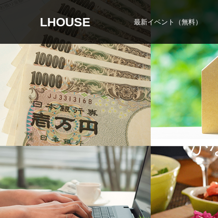
LHOUSE
最新イベント（無料）
か
な
わ
な