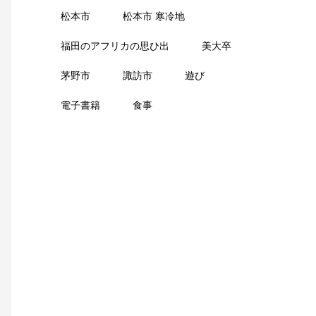
松本市
松本市 寒冷地
福田のアフリカの思ひ出
美大卒
茅野市
諏訪市
遊び
電子書籍
食事