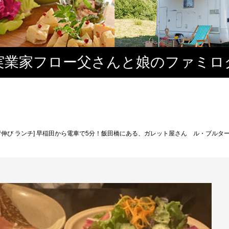
実業家フロー父さんと娘のファミロ
背伸び ランチ] 早稲田から電車で5分！飯田橋にある、ガレット屋さん ル・ブルタ