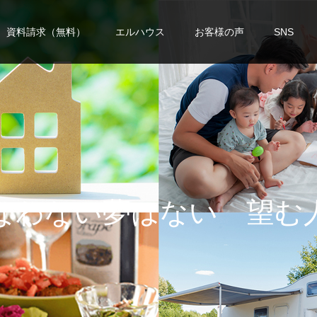
資料請求（無料）
エルハウス
お客様の声
SNS
い
夢
は
な
い
望
む
人
生
を
手