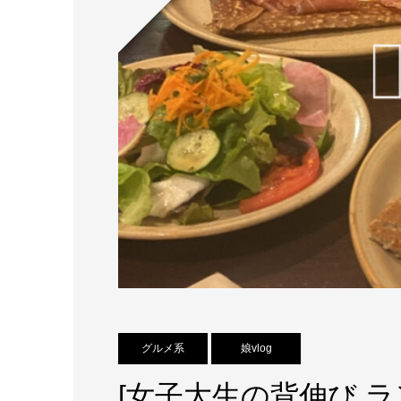
グルメ系
娘vlog
[女子大生の背伸び ラ