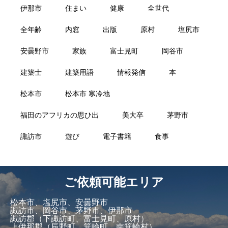
伊那市
住まい
健康
全世代
全年齢
内窓
出版
原村
塩尻市
安曇野市
家族
富士見町
岡谷市
建築士
建築用語
情報発信
本
松本市
松本市 寒冷地
福田のアフリカの思ひ出
美大卒
茅野市
諏訪市
遊び
電子書籍
食事
ご依頼可能エリア
松本市、塩尻市、安曇野市
諏訪市、岡谷市、茅野市、伊那市
諏訪郡（下諏訪町、富士見町、原村）
上伊那郡（辰野町、箕輪町、南箕輪村）