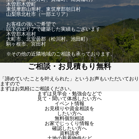
木曽郡木曽町
東筑摩郡山形村、東筑摩郡朝日村
山梨県北杜市（一部エリア）
お客様の強いご希望で
以下のエリアで建築した実績もございます
木曽郡木祖村
大町市、北安曇郡（松川村、池田町）
駒ヶ根市、宮田村
※その他の近隣地域のご相談も承っております。
ご相談・お見積もり無料
「諦めていたことを叶えられた」というお声もいただいており
ますので
まずはお気軽にご相談ください。
まずは見学会・勉強会などで
見て・聞いて体感したい方へ
イベント情報
お見積りや資金相談を
したい方へ
無料個別相談
お家でじっくり情報を
確認したい方へ
資料請求
土地の新着物件など