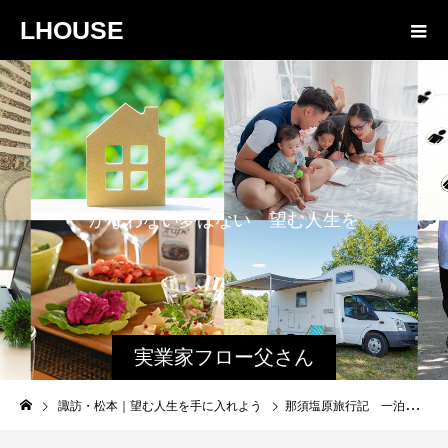
LHOUSE
か
な
わ
な
い
夢
は
な
い
望
む
人
生
を
手
に
入
れ
よ
う
実業家フロー父さん
と娘のファミログ
諏訪・松本｜望む人生を手に入れよう
那須塩原旅行記 一泊二日 自然を思いっきり楽しむグランピングモデルプランのご紹介！！#大学生女子旅 #車なし