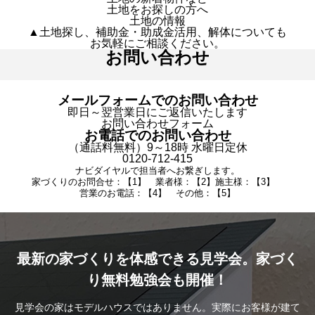
土地をお探しの方へ
土地の情報
▲土地探し、補助金・助成金活用、解体についても
お気軽にご相談ください。
お問い合わせ
メールフォームでのお問い合わせ
即日～翌営業日にご返信いたします
お問い合わせフォーム
お電話でのお問い合わせ
（通話料無料）9～18時 水曜日定休
0120-712-415
ナビダイヤルで担当者へお繋ぎします。
家づくりのお問合せ：【1】 業者様：【2】施主様：【3】
営業のお電話：【4】 その他：【5】
最新の家づくりを体感できる見学会。家づく
り無料勉強会も開催！
見学会の家はモデルハウスではありません。実際にお客様が建て