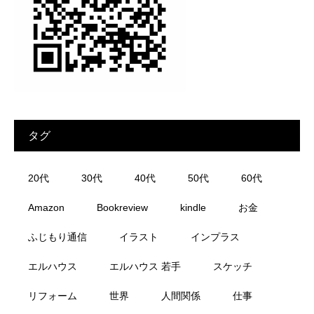
タグ
20代
30代
40代
50代
60代
Amazon
Bookreview
kindle
お金
ふじもり通信
イラスト
インプラス
エルハウス
エルハウス 若手
スケッチ
リフォーム
世界
人間関係
仕事