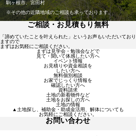
駒ヶ根市、宮田村
※その他の近隣地域のご相談も承っております。
ご相談・お見積もり無料
「諦めていたことを叶えられた」というお声もいただいており
ますので
まずはお気軽にご相談ください。
まずは見学会・勉強会などで
見て・聞いて体感したい方へ
イベント情報
お見積りや資金相談を
したい方へ
無料個別相談
お家でじっくり情報を
確認したい方へ
資料請求
土地の新着物件など
土地をお探しの方へ
土地の情報
▲土地探し、補助金・助成金活用、解体についても
お気軽にご相談ください。
お問い合わせ