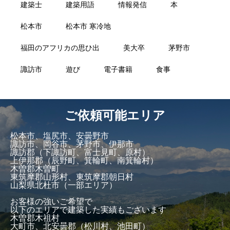
建築士
建築用語
情報発信
本
松本市
松本市 寒冷地
福田のアフリカの思ひ出
美大卒
茅野市
諏訪市
遊び
電子書籍
食事
ご依頼可能エリア
松本市、塩尻市、安曇野市
諏訪市、岡谷市、茅野市、伊那市
諏訪郡（下諏訪町、富士見町、原村）
上伊那郡（辰野町、箕輪町、南箕輪村）
木曽郡木曽町
東筑摩郡山形村、東筑摩郡朝日村
山梨県北杜市（一部エリア）
お客様の強いご希望で
以下のエリアで建築した実績もございます
木曽郡木祖村
大町市、北安曇郡（松川村、池田町）