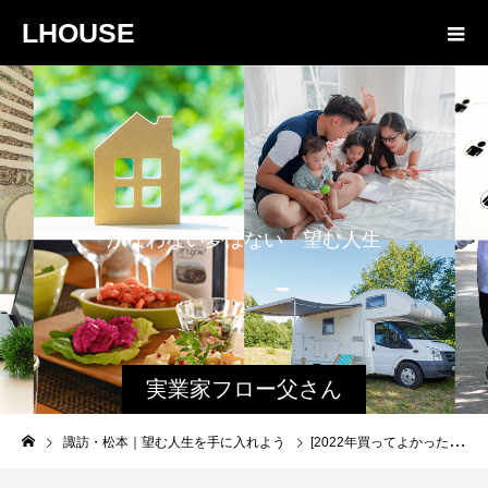
LHOUSE
か
な
わ
な
い
夢
は
な
い
望
む
人
生
を
手
に
入
れ
よ
う
実業家フロー父さん
と娘のファミログ
諏訪・松本｜望む人生を手に入れよう
[2022年買ってよかったもの紹介] 1年で本当に買ってよかったもの紹介