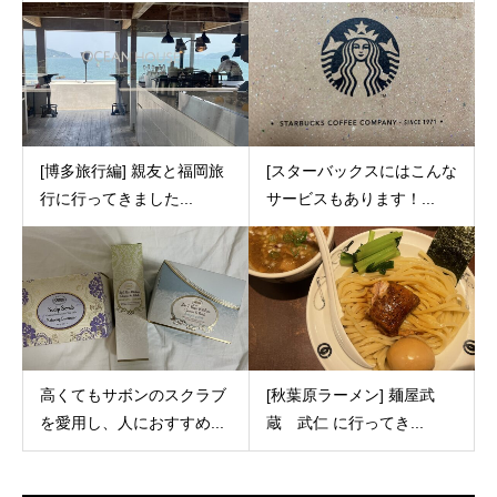
[博多旅行編] 親友と福岡旅
[スターバックスにはこんな
行に行ってきました...
サービスもあります！...
高くてもサボンのスクラブ
[秋葉原ラーメン] 麺屋武
を愛用し、人におすすめ...
蔵 武仁 に行ってき...