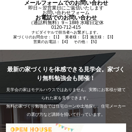
メールフォームでのお問い合わせ
即日～翌営業日にご返信いたします
お問い合わせフォーム
お電話でのお問い合わせ
（通話料無料）9～18時 水曜日定休
0120-712-415
ナビダイヤルで担当者へお繋ぎします。
家づくりのお問合せ：【1】 業者様：【2】施主様：【3】
営業のお電話：【4】 その他：【5】
最新の家づくりを体感できる見学会。家づく
り無料勉強会も開催！
見学会の家はモデルハウスではありません。実際にお客様が建て
られた家を見学できます。
無料の家づくり勉強会では住宅ローンや土地探し、住宅メーカー
の選び方など講師を招いて行っています。