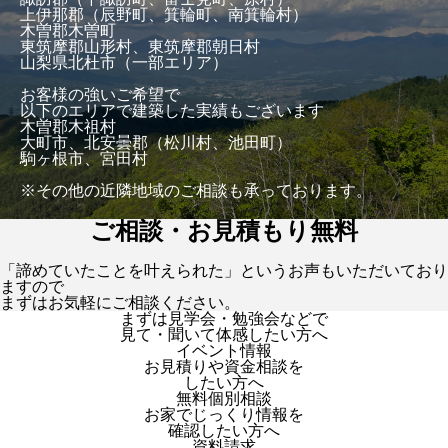
上伊那郡（辰野町、箕輪町、南箕輪村）
木曽郡木曽町
東筑摩郡山形村、東筑摩郡朝日村
山梨県北杜市（一部エリア）
お客様の強いご希望で
以下のエリアで建築した実績もございます
木曽郡木祖村
大町市、北安曇郡（松川村、池田町）
駒ヶ根市、宮田村
※その他の近隣地域のご相談も承っております。
ご相談・お見積もり無料
「諦めていたことを叶えられた」というお声もいただいており
ますので
まずはお気軽にご相談ください。
まずは見学会・勉強会などで
見て・聞いて体感したい方へ
イベント情報
お見積りや資金相談を
したい方へ
無料個別相談
お家でじっくり情報を
確認したい方へ
資料請求