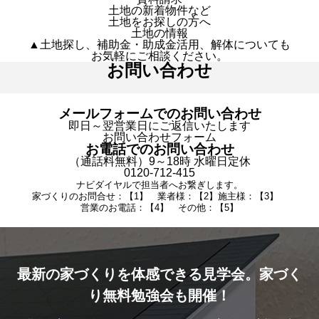
土地の新着物件など
土地をお探しの方へ
土地の情報
▲土地探し、補助金・助成金活用、解体についても
お気軽にご相談ください。
お問い合わせ
メールフォームでのお問い合わせ
即日～翌営業日にご返信いたします
お問い合わせフォーム
お電話でのお問い合わせ
（通話料無料）9～18時 水曜日定休
0120-712-415
ナビダイヤルで担当者へお繋ぎします。
家づくりのお問合せ：【1】 業者様：【2】施主様：【3】
営業のお電話：【4】 その他：【5】
最新の家づくりを体感できる見学会。家づく
り無料勉強会も開催！