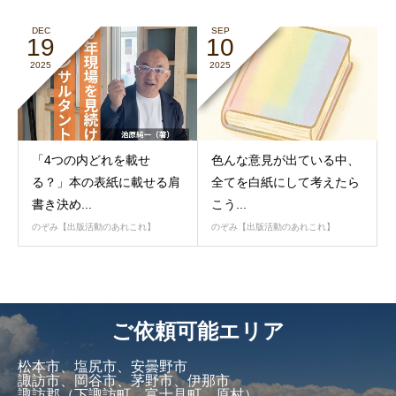
DEC
SEP
19
10
2025
2025
「4つの内どれを載せ
色んな意見が出ている中、
る？」本の表紙に載せる肩
全てを白紙にして考えたら
書き決め...
こう...
のぞみ【出版活動のあれこれ】
のぞみ【出版活動のあれこれ】
ご依頼可能エリア
松本市、塩尻市、安曇野市
諏訪市、岡谷市、茅野市、伊那市
諏訪郡（下諏訪町、富士見町、原村）