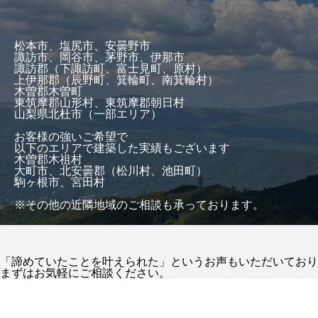
松本市、塩尻市、安曇野市
諏訪市、岡谷市、茅野市、伊那市
諏訪郡（下諏訪町、富士見町、原村）
上伊那郡（辰野町、箕輪町、南箕輪村）
木曽郡木曽町
東筑摩郡山形村、東筑摩郡朝日村
山梨県北杜市（一部エリア）
お客様の強いご希望で
以下のエリアで建築した実績もございます
木曽郡木祖村
大町市、北安曇郡（松川村、池田町）
駒ヶ根市、宮田村
※その他の近隣地域のご相談も承っております。
「諦めていたことを叶えられた」というお声もいただいており
まずはお気軽にご相談ください。