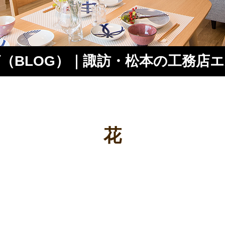
（BLOG）｜諏訪・松本の工務店
ス
花