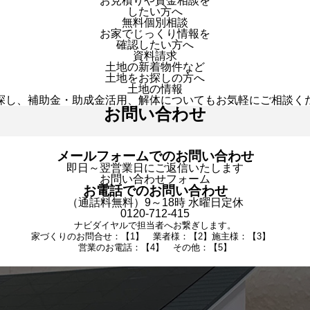
お見積りや資金相談を
したい方へ
無料個別相談
お家でじっくり情報を
確認したい方へ
資料請求
土地の新着物件など
土地をお探しの方へ
土地の情報
探し、補助金・助成金活用、解体についてもお気軽にご相談く
お問い合わせ
メールフォームでのお問い合わせ
即日～翌営業日にご返信いたします
お問い合わせフォーム
お電話でのお問い合わせ
（通話料無料）9～18時 水曜日定休
0120-712-415
ナビダイヤルで担当者へお繋ぎします。
家づくりのお問合せ：【1】 業者様：【2】施主様：【3】
営業のお電話：【4】 その他：【5】