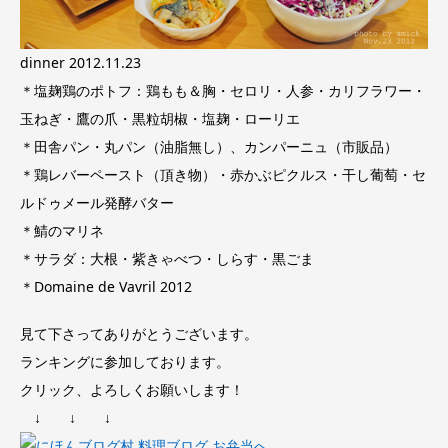
dinner 2012.11.23
＊塩麹鶏のポトフ：鶏もも＆胸・セロリ・人参・カリフラワー・
玉ねぎ・鷹の爪・黒粒胡椒・塩麹・ローリエ
＊田舎パン・丸パン（油脂無し）、カンパーニュ（市販品）
＊鶏レバーペースト（頂き物）・赤かぶピクルス・干し葡萄・セ
ルドゥメール発酵バター
＊鯖のマリネ
＊サラダ：大根・紫きゃべつ・しらす・黒ごま
＊Domaine de Vavril 2012
見て下さってありがとうございます。
ランキングに参加しております。
クリック、よろしくお願いします！
↓ ↓ ↓