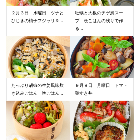
２月３日 水曜日 ツナと
牡蠣と大根のチゲ風スー
ひじきの柚子フジッリ＆...
プ 晩ごはんの残りで作
る...
たっぷり胡椒の生姜風味炊
９月９日 月曜日 トマト
き込みごはん 晩ごはん...
鶏すき丼