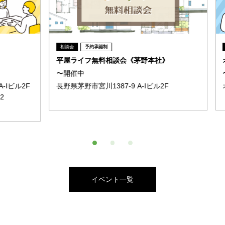
オンライン相談会
予約承認制
オンライン個別相談会
家
〜開催中
〜
オンライン
【
｜
イベント一覧