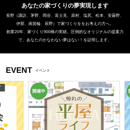
あなたの家づくりの夢実現します
長野（諏訪、茅野、岡谷、富士見、原村、塩尻、松本、安曇野、
伊那、南箕輪、辰野）で家づくりををお考えの方へ。
創業20年、家づくり900棟の実績。圧倒的なオリジナルの提案力
で、あなたのかなわない夢はない！を証明します。
EVENT
イベント
開催中
開