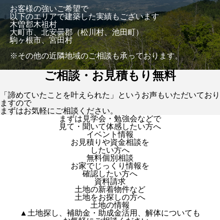
お客様の強いご希望で
以下のエリアで建築した実績もございます
木曽郡木祖村
大町市、北安曇郡（松川村、池田町）
駒ヶ根市、宮田村
※その他の近隣地域のご相談も承っております。
ご相談・お見積もり無料
「諦めていたことを叶えられた」というお声もいただいており
ますので
まずはお気軽にご相談ください。
まずは見学会・勉強会などで
見て・聞いて体感したい方へ
イベント情報
お見積りや資金相談を
したい方へ
無料個別相談
お家でじっくり情報を
確認したい方へ
資料請求
土地の新着物件など
土地をお探しの方へ
土地の情報
▲土地探し、補助金・助成金活用、解体についても