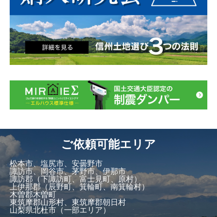
ご依頼可能エリア
松本市、塩尻市、安曇野市
諏訪市、岡谷市、茅野市、伊那市
諏訪郡（下諏訪町、富士見町、原村）
上伊那郡（辰野町、箕輪町、南箕輪村）
木曽郡木曽町
東筑摩郡山形村、東筑摩郡朝日村
山梨県北杜市（一部エリア）