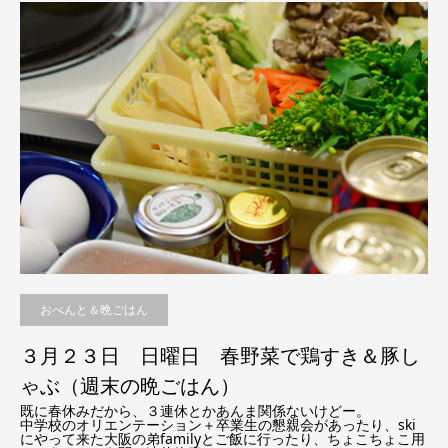
おべんと＆晩ごはん
３月２３日 日曜日 春野菜で鶏すき＆豚し
ゃぶ（週末の晩ごはん）
既に春休みだから、３連休とかあんま関係ないけどー。
中学校のオリエンテーション＋卒業生の懇親会があったり、ski
にやって来た大阪の弟familyとご飯に行ったり、ちょこちょこ用