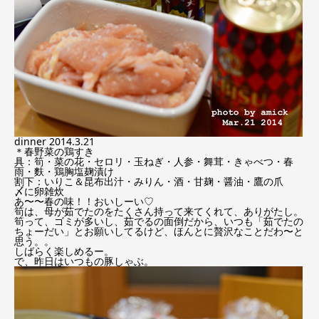
dinner 2014.3.21
＊春野菜の鶏すき
具：筍・菜の花・セロリ・玉ねぎ・人参・舞茸・きゃべつ・春
雨・麩・鶏胸塩麹漬け
割下：いりこ＆昆布出汁・みりん・酒・甘麹・醤油・鷹の爪
〆に卵雑炊
あ〜〜春の味！！おいしーい♡
筍は、母が茹でたのをたくさん持って来てくれて、ありがたし。
筍って、ゴミが多いし、茹でるの面倒だから、いつも「茹でたの
ちょーだい」とお願いしてるけど、ほんとに贅沢なことだわ〜と
思う。。
しばらく楽しめるー。
で、昨日はいつもの豚しゃぶ。