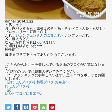
dinner 2014.3.22
＊豚しゃぶ
具：豚バラ＆もも・原種えのき・筍・きゃべつ・人参・もやし・
ブロッコリー・豆腐・白滝
たれ：
ジュンジュンさんのごまだれ
・ナンプラーだれ
〆に極太うどん
なんだか同じ写真ばっかだけど。
先週はお鍋多かった〜〜。
love鍋♡
最後まで見て下さってありがとうございます。
↓こちらからお弁当を楽しんでいる沢山のブログがご覧になれま
す。
↓ご訪問のついでに是非のぞいてみてください。
↓ブログランキングに参加しています。是非ココをポチッとお願
いします。
にほんブログ村
レシピブログに参加中♪