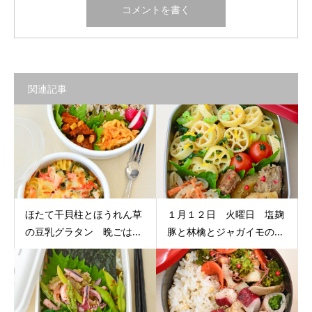
関連記事
ほたて干貝柱とほうれん草
１月１２日 火曜日 塩麹
の豆乳グラタン 晩ごは...
豚と林檎とジャガイモの...