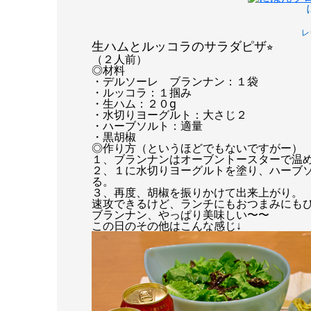
レ
生ハムとルッコラのサラダピザ
⭐︎
（２人前）
◎材料
・デルソーレ ブランナン：１袋
・ルッコラ：１掴み
・生ハム：２０g
・水切りヨーグルト：大さじ２
・ハーブソルト：適量
・黒胡椒
◎作り方（というほどでもないですがー）
１、ブランナンはオーブントースターで温
２、１に水切りヨーグルトを塗り、ハーブ
る。
３、再度、胡椒を振りかけて出来上がり。
速攻できるけど、ランチにもおつまみにもぴ
ブランナン、やっぱり美味しい〜〜
この日のその他はこんな感じ↓