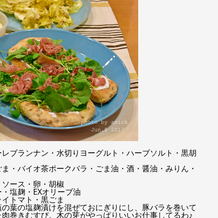
ーレブランナン・水切りヨーグルト・ハーブソルト・黒胡
ごま・バイオ茶ポークバラ・ごま油・酒・醤油・みりん・
トソース・卵・胡椒
・塩麹・EXオリーブ油
ライトマト・黒ごま
蕪の葉の塩麹漬けを混ぜておにぎりにし、豚バラを巻いて
た肉巻きむすび。木の芽がやっぱりいいお仕事してるわ♪