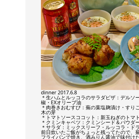
dinner 2017.6.8
＊生ハムとルッコラのサラダピザ：デルソ
椒・EXオリーブ油
＊肉巻きおむすび：蕪の葉塩麹漬け・すり
木の芽
＊トマトソースココット：新玉ねぎのトマ
＊クミンキャベツ：クミンシード＆パウダー
＊サラダ：ミックスリーフ・ルッコラ・ド
前日炊いたご飯がちょっと残ってたので、
フライパンで焼き、酒みりん醤油で味付け