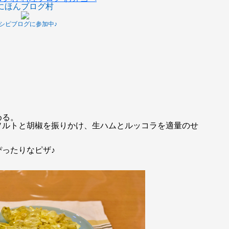
にほんブログ村
シピブログに参加中♪
める。
ソルトと胡椒を振りかけ、生ハムとルッコラを適量のせ
ったりなピザ♪