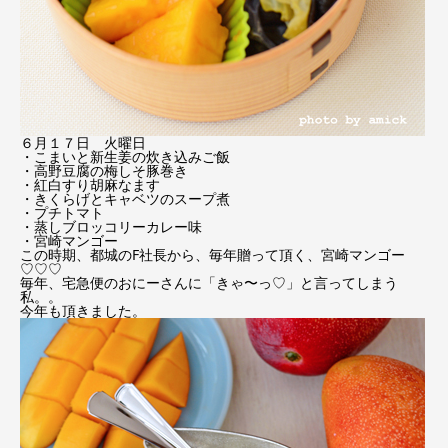
６月１７日 火曜日
・こまいと新生姜の炊き込みご飯
・高野豆腐の梅しそ豚巻き
・紅白すり胡麻なます
・きくらげとキャベツのスープ煮
・プチトマト
・蒸しブロッコリーカレー味
・宮崎マンゴー
この時期、都城のF社長から、毎年贈って頂く、宮崎マンゴー
♡♡♡
毎年、宅急便のおにーさんに「きゃ〜っ♡」と言ってしまう
私。。
今年も頂きました。