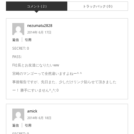
コメント ( 2 )
トラックバック ( 0 )
nezumatu2828
2014年 6月 17日
返信
引用
SECRET: 0
PASS:
F社長とお友達になりたいww
宮崎のマンゴーって全然違いますよねー^ ^
事後報告ですが、先日また、少しだけリンク貼らせて頂きました
ー！ 勝手にすいません^_^; 0
amick
2014年 6月 18日
返信
引用
SECRET: 0