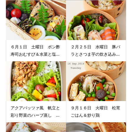
６月１日 土曜日 ポン酢
２月２５日 水曜日 豚バ
寿司おむすび＆水菜と塩...
ラとさつま芋の炊き込み...
アクアパッツァ風 帆立と
９月１６日 火曜日 松茸
彩り野菜のハーブ蒸し ...
ごはん＆炒り鶏