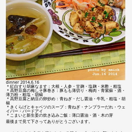
dinner 2014.6.16
＊紅白すり胡麻なます：大根・人参・甘麹・塩麹・米酢・粗塩
＊高野豆腐の梅しそ豚巻き：豚もも薄切り・梅肉・青紫蘇・酒・
薄力粉・粗塩・胡椒
＊高野豆腐と納豆の卵炒め：青ねぎ・だし醤油・牛乳・粗塩・胡
椒
＊きくらげとキャベツのスープ：青ねぎ・ナンプラーだれ・ウェ
イパー・バードアイ
＊こまいと新生姜の炊き込みご飯：薄口醤油・酒・木の芽
最後まで見て下さってありがとうございます。