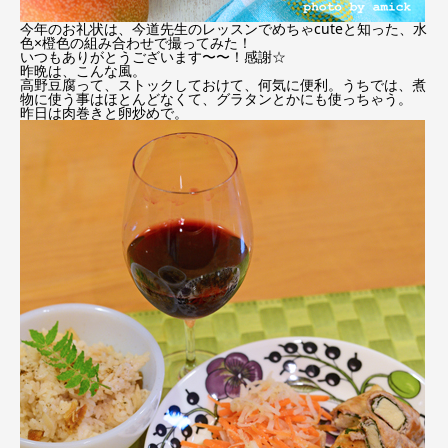
今年のお礼状は、今道先生のレッスンでめちゃcuteと知った、水
色×橙色の組み合わせで撮ってみた！
いつもありがとうございます〜〜！感謝☆
昨晩は、こんな風。
高野豆腐って、ストックしておけて、何気に便利。うちでは、煮
物に使う事はほとんどなくて、グラタンとかにも使っちゃう。
昨日は肉巻きと卵炒めで。