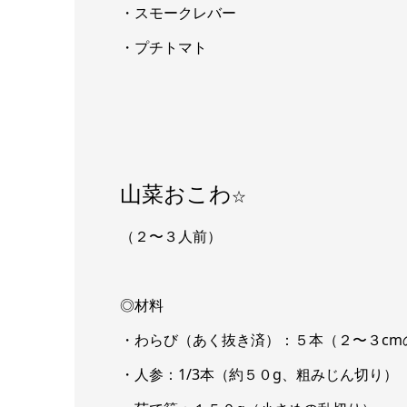
・スモークレバー
・プチトマト
山菜おこわ
☆
（２〜３人前）
◎材料
・わらび（あく抜き済）：５本（２〜３cm
・人参：1/3本（約５０g、粗みじん切り）