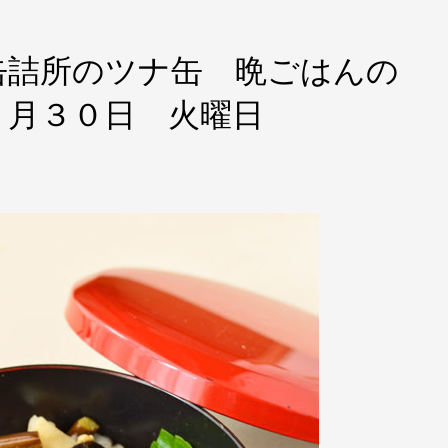
缶詰所のツナ缶 晩ごはんの
５月３０日 火曜日