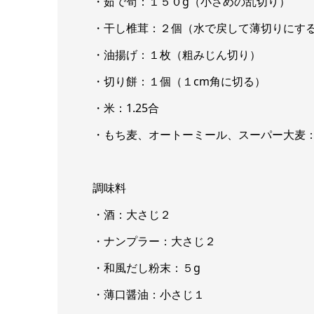
・茹で筍：１５０g（小さめの乱切り）
・干し椎茸：２個（水で戻して薄切りにす
・油揚げ：１枚（粗みじん切り）
・切り餅：１個（１cm角に切る）
・米：1.25合
・もち麦、オートーミール、スーパー大麦：各
調味料
・酒：大さじ２
・ナンプラー：大さじ２
・和風だし粉末：５g
・薄口醤油：小さじ１