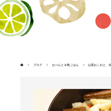
ブログ
おべんと＆晩ごはん
山菜おこわと、