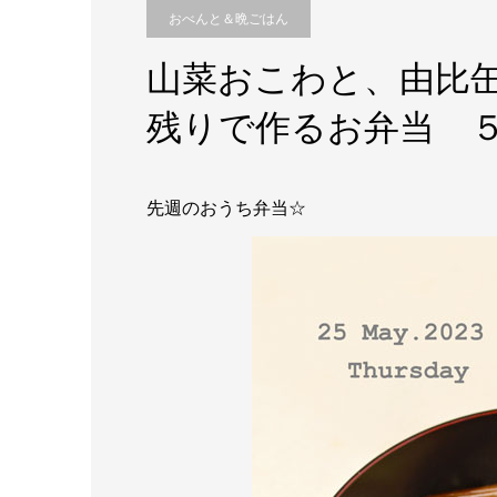
おべんと＆晩ごはん
山菜おこわと、由比
残りで作るお弁当 
先週のおうち弁当☆