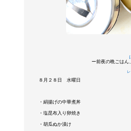
ー前夜の晩ごはん
レ
８月２８日 水曜日
・絹揚げの中華煮丼
・塩昆布入り卵焼き
・胡瓜ぬか漬け