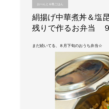
おべんと＆晩ごはん
絹揚げ中華煮丼＆塩
残りで作るお弁当 
まだ続いてる、８月下旬のおうち弁当☆