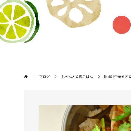
ブログ
おべんと＆晩ごはん
絹揚げ中華煮丼