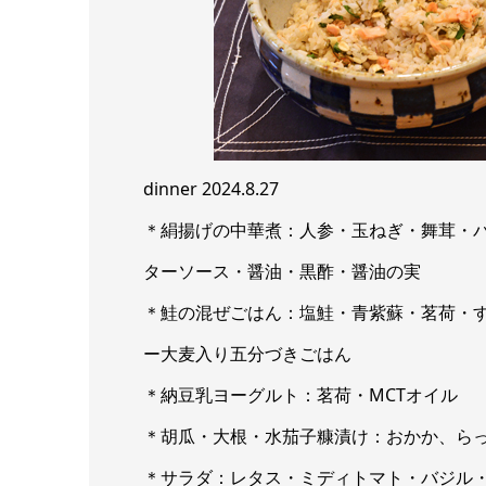
dinner 2024.8.27
＊絹揚げの中華煮：人参・玉ねぎ・舞茸・
ターソース・醤油・黒酢・醤油の実
＊鮭の混ぜごはん：塩鮭・青紫蘇・茗荷・
ー大麦入り五分づきごはん
＊納豆乳ヨーグルト：茗荷・MCTオイル
＊胡瓜・大根・水茄子糠漬け：おかか、ら
＊サラダ：レタス・ミディトマト・バジル・