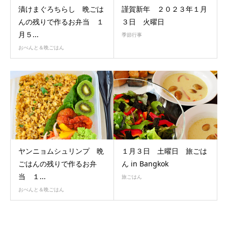
漬けまぐろちらし 晩ごは
謹賀新年 ２０２３年１月
んの残りで作るお弁当 １
３日 火曜日
月５...
季節行事
おべんと＆晩ごはん
ヤンニョムシュリンプ 晩
１月３日 土曜日 旅ごは
ごはんの残りで作るお弁
ん in Bangkok
当 １...
旅ごはん
おべんと＆晩ごはん