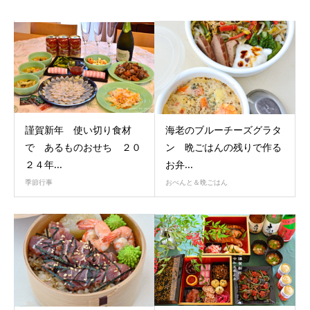
謹賀新年 使い切り食材
海老のブルーチーズグラタ
で あるものおせち ２０
ン 晩ごはんの残りで作る
２４年...
お弁...
季節行事
おべんと＆晩ごはん