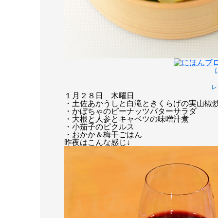
レ
１月２８日 木曜日
・土佐あかうしと白滝ときくらげの実山椒
・かぼちゃのピーナッツバターサラダ
・大根と人参とキャベツの味噌汁煮
・小茄子のピクルス
・おかか＆梅干ごはん
昨夜はこんな感じ↓