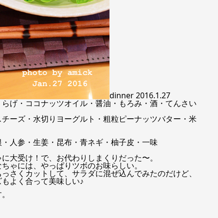
dinner 2016.1.27
くらげ・ココナッツオイル・醤油・もろみ・酒・てんさい
スチーズ・水切りヨーグルト・粗粒ピーナッツバター・米
根・人参・生姜・昆布・青ネギ・柚子皮・一味
ゃに大受け！で、お代わりしまくりだった〜。
なちゃには、やっぱりツボのお味らしい。
ちっさくカットして、サラダに混ぜ込んでみたのだけど、
もよく合って美味しい♪
す。