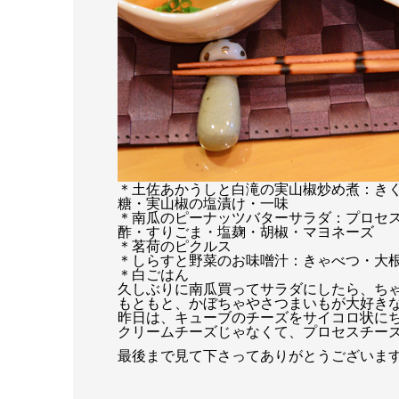
＊土佐あかうしと白滝の実山椒炒め煮：き
糖・実山椒の塩漬け・一味
＊南瓜のピーナッツバターサラダ：プロセ
酢・すりごま・塩麹・胡椒・マヨネーズ
＊茗荷のピクルス
＊しらすと野菜のお味噌汁：きゃべつ・大
＊白ごはん
久しぶりに南瓜買ってサラダにしたら、ち
もともと、かぼちゃやさつまいもが大好き
昨日は、キューブのチーズをサイコロ状に
クリームチーズじゃなくて、プロセスチーズ
最後まで見て下さってありがとうございま