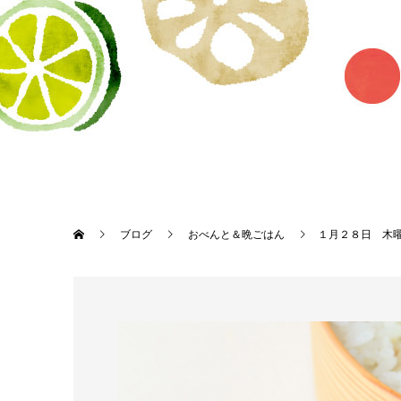
ブログ
おべんと＆晩ごはん
１月２８日 木