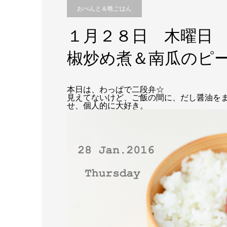
おべんと＆晩ごはん
１月２８日 木曜日
椒炒め煮＆南瓜のピ
本日は、わっぱで二段弁☆
見えてないけど、ご飯の間に、だし醤油を
せ、個人的に大好き。