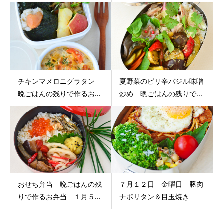
チキンマメロニグラタン
夏野菜のピリ辛バジル味噌
晩ごはんの残りで作るお...
炒め 晩ごはんの残りで...
おせち弁当 晩ごはんの残
７月１２日 金曜日 豚肉
りで作るお弁当 １月５...
ナポリタン＆目玉焼き