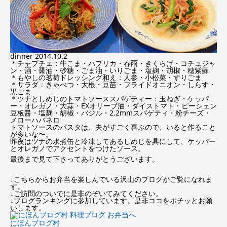
dinner 2014.10.2
＊チャプチェ：牛こま・パプリカ・春雨・きくらげ・コチュジャ
ン・酒・醤油・砂糖・ごま油・いりごま・塩麹・胡椒・穂紫蘇
＊もやしの茗荷ドレッシング和え：人参・小松菜・すりごま
＊サラダ：きゃべつ・大根・豆苗・フライドオニオン・しらす・
黒ごま
＊ツナとしめじのトマトソーススパゲティー：玉ねぎ・ケッパ
ー・オレガノ・大蒜・EXオリーブ油・ダイストマト・ピーシェン
豆板醤・塩麹・胡椒・バジル・2.2mmスパゲティ・粉チーズ・
メローハバネロ
トマトソースのパスタは、夫がすごく喜ぶので、いると作ること
が多いな〜。
昨夜はツナの水煮缶と冷凍してあるしめじを具にして、ケッパー
とオレガノでアクセントをつけたソース。
最後まで見て下さってありがとうございます。
↓こちらからお弁当を楽しんでいる沢山のブログがご覧になれま
す。
↓ご訪問のついでに是非のぞいてみてください。
↓ブログランキングに参加しています。是非ココをポチッとお願
いします。
にほんブログ村