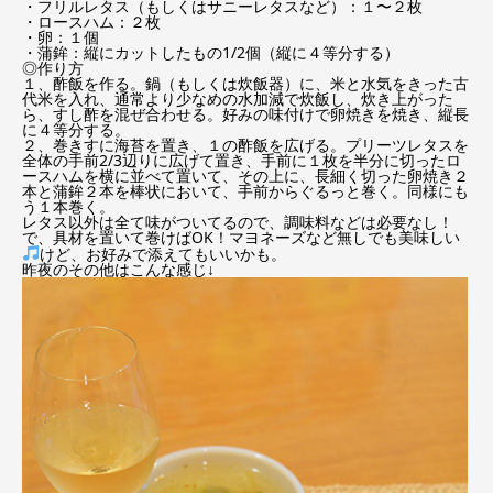
・フリルレタス（もしくはサニーレタスなど）：１〜２枚
・ロースハム：２枚
・卵：１個
・蒲鉾：縦にカットしたもの1/2個（縦に４等分する）
◎作り方
１、酢飯を作る。鍋（もしくは炊飯器）に、米と水気をきった古
代米を入れ、通常より少なめの水加減で炊飯し、炊き上がった
ら、すし酢を混ぜ合わせる。好みの味付けで卵焼きを焼き、縦長
に４等分する。
２、巻きすに海苔を置き、１の酢飯を広げる。プリーツレタスを
全体の手前2/3辺りに広げて置き、手前に１枚を半分に切ったロ
ースハムを横に並べて置いて、その上に、長細く切った卵焼き２
本と蒲鉾２本を棒状において、手前からぐるっと巻く。同様にも
う１本巻く。
レタス以外は全て味がついてるので、調味料などは必要なし！
で、具材を置いて巻けばOK！マヨネーズなど無しでも美味しい
けど、お好みで添えてもいいかも。
昨夜のその他はこんな感じ↓