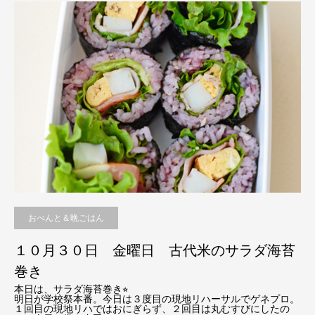
おべんと＆晩ごはん
１０月３０日 金曜日 古代米のサラダ海苔
巻き
本日は、サラダ海苔巻き⭐︎
明日が学校祭本番。今日は３度目の現地リハーサルでゲネプロ。
１回目の現地リハではおにぎらず、２回目は丸むすびにしたの