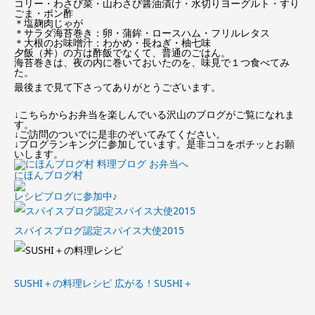
コリー・わさび菜・山わさび醤油漬け・水切りヨーグルト・すり
ごま・ポン酢
＊塩麹肉じゃが
＊サラダ海苔巻き：卵・蒲鉾・ロースハム・フリルレタス
＊大根のお味噌汁：わかめ・長ねぎ・柚七味
夕飯（丼）の方は酢飯でなくて、普通のごはん。
海苔巻きは、夜の内に巻いておいたのを、味見で１つ食べてみ
た。
最後まで見て下さってありがとうございます。
↓こちらからお弁当を楽しんでいる沢山のブログがご覧になれま
す。
↓ご訪問のついでに是非のぞいてみてください。
↓ブログランキングに参加しています。是非ココをポチッとお願
いします。
にほんブログ村
レシピブログに参加中♪
スパイスブログ認定スパイス大使2015
SUSHI＋の料理レシピ
広がる！SUSHI＋