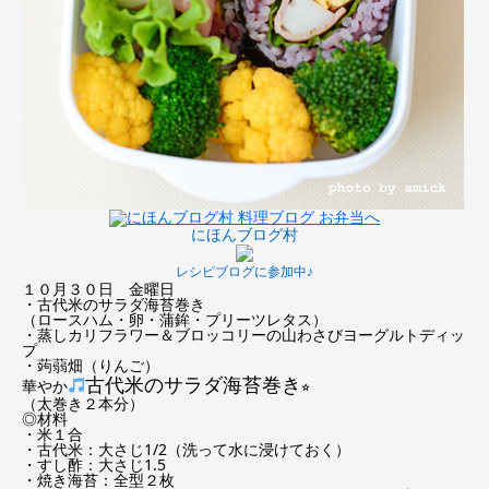
にほんブログ村
レシピブログに参加中♪
１０月３０日 金曜日
・古代米のサラダ海苔巻き
（ロースハム・卵・蒲鉾・プリーツレタス）
・蒸しカリフラワー＆ブロッコリーの山わさびヨーグルトディッ
プ
・蒟蒻畑（りんご）
古代米のサラダ海苔巻き
華やか
⭐︎
（太巻き２本分）
◎材料
・米１合
・古代米：大さじ1/2（洗って水に浸けておく）
・すし酢：大さじ1.5
・焼き海苔：全型２枚