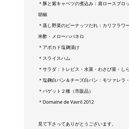
＊豚と紫キャベツの煮込み：肩ロースブロ
胡椒
＊蒸し野菜のピーナッツだれ：カリフラワ
米酢・メローハバネロ
＊アボカド塩麹漬け
＊スライスハム
＊サラダ：トレビス・水菜・わさび菜・し
＊塩麹白パン＆チーズ白パン：モツァレラ
＊バゲット２種（市販品）
＊Domaine de Vavril 2012
見て下さってありがとうございます。