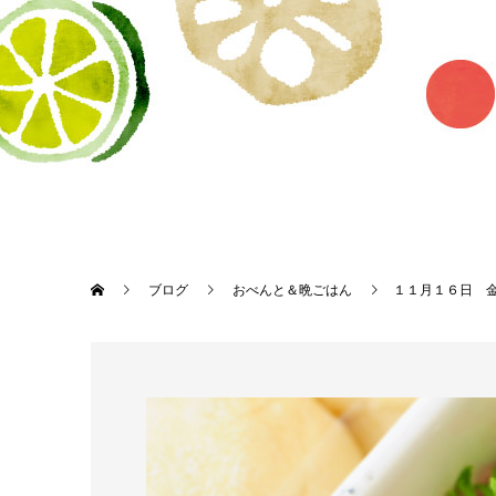
ブログ
おべんと＆晩ごはん
１１月１６日 