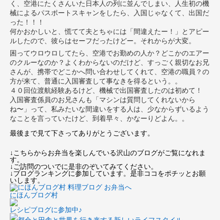
く、空港にたくさんいた日本人の列に並んでしまい、人生初の機
械によるパスポートスキャンをしたら、入国じゃなくて、出国だ
った！！！
何かおかしいと、慌てて夫とちゃには「間違えたー！」とアピー
ルしたので、彼らはセーフだったけどー。それからが大変。
困ってウロウロしてたら、空港でお勤めの人か？どこかのエアー
のクルーなのか？よくわからないのだけど、すっごく親切なお兄
さんが、携帯でどこかへ問い合わせしてくれて、空港の職員？の
方が来て、普通に入国審査して事なきを得るという。。
４０回位渡航経験あるけど、機械で出国審査したのは初めて！
入国審査係員のお兄さんも「マシンは質問してくれないから
ね〜」って、私みたいな間違いをする人は、少なからずいるよう
なことを言っていたけど、到着早々、かなーりどよん。。
最後まで見て下さってありがとうございます。
↓こちらからお弁当を楽しんでいる沢山のブログがご覧になれま
す。
↓ご訪問のついでに是非のぞいてみてください。
↓ブログランキングに参加しています。是非ココをポチッとお願
いします。
にほんブログ村
レシピブログに参加中♪