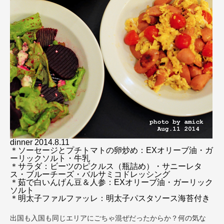
dinner 2014.8.11
＊ソーセージとプチトマトの卵炒め：EXオリーブ油・ガ
ーリックソルト・牛乳
＊サラダ：ビーツのピクルス（瓶詰め）・サニーレタ
ス・ブルーチーズ・バルサミコドレッシング
＊茹で白いんげん豆＆人参：EXオリーブ油・ガーリック
ソルト
＊明太子ファルファッレ：明太子パスタソース海苔付き
出国も入国も同じエリアにごちゃ混ぜだったからか？何の気な