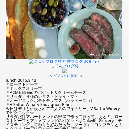
にほんブログ村
レシピブログに参加中♪
lunch 2015.8.12
＊ローストビーフ
＊ミックスオリーブ
＊ACME Breadのバゲット＆クリームチーズ
＊サラダ：４種のレタス・ドライトマト
＊オーガニックポテトチップス（ハラペーニョ）
＊V Sattui Winary Sauvignon Blanc
今日はデリも併設されてて人気のワイナリー、V Sattui Winery
でピクニック☆
サラダだけアパートメントの部屋で作って行って、あとの、ロー
ストビーフとアクメブレッドのバゲットはOakville Grocery、テ
イスティングしてわりと好みだった、ソーヴィニヨンブランとミ
ックスオリーブはワイナリーのデリで調達。