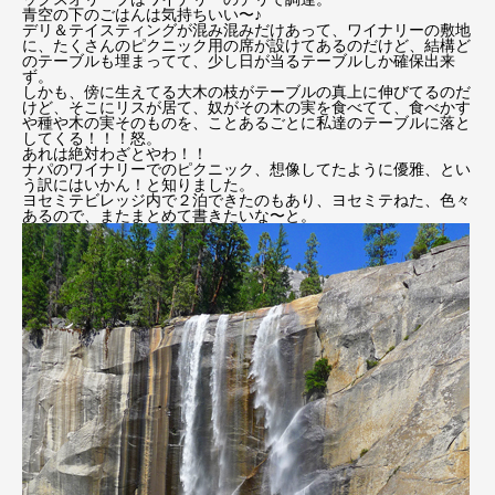
青空の下のごはんは気持ちいい〜♪
デリ＆テイスティングが混み混みだけあって、ワイナリーの敷地
に、たくさんのピクニック用の席が設けてあるのだけど、結構ど
のテーブルも埋まってて、少し日が当るテーブルしか確保出来
ず。
しかも、傍に生えてる大木の枝がテーブルの真上に伸びてるのだ
けど、そこにリスが居て、奴がその木の実を食べてて、食べかす
や種や木の実そのものを、ことあるごとに私達のテーブルに落と
してくる！！！怒。
あれは絶対わざとやわ！！
ナパのワイナリーでのピクニック、想像してたように優雅、とい
う訳にはいかん！と知りました。
ヨセミテビレッジ内で２泊できたのもあり、ヨセミテねた、色々
あるので、またまとめて書きたいな〜と。