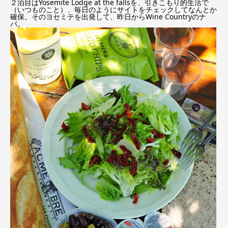
２泊目はYosemite Lodge at the fallsを、引きこもり的生活で
（いつものこと）、毎日のようにサイトをチェックしてなんとか
確保。そのヨセミテを出発して、昨日からWine Countryのナ
パ。