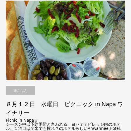
旅ごはん
８月１２日 水曜日 ピクニック in Napa ワ
イナリー
Picnic in Napa☆
シーズン中は予約困難と言われる、ヨセミテビレッジ内のホテ
ル、１泊目は全米でも憧れ？のホテルらしいAhwahnee Hotel、