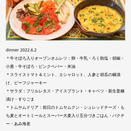
dinner 2022.6.2
＊牛そぼろ入りオープンオムレツ：卵・牛乳・ろく助塩・胡椒・
小葱・牛そぼろ・ピンクペパー・米油
＊スライストマト＆ミント、エシャロット、人参と胡瓜の糠漬
け、ビーフジャーキー
＊サラダ：フリルレタス・アイスプラント・キャベツ・新生姜糠
漬け・すりごま
＊トムヤムドリア：前日のトムヤムクン・シュレッドチーズ・も
ち麦とオートミールとスーパー大麦入り五分づきごはん・パクチ
ー・あみ海老