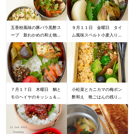
五香粉風味の豚バラ黒酢ス
９月１１日 金曜日 タイ
ープ 新わかめの和え物...
ム風味スペルト小麦入り...
７月１７日 木曜日 鯛と
小松菜とカニカマの梅ポン
モロヘイヤのキッシュ＆...
酢和え 晩ごはんの残り...