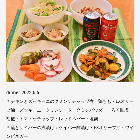
dinner 2022.6.6
＊チキンとズッキーニのクミンケチャップ煮：鶏もも・EXオリー
ブ油・ズッキーニ・クミンシード・クミンパウダー・ろく助塩・
胡椒・トマトケチャップ・レッドペパー・塩麹
＊蕪とケイバーの浅漬け：ケイパー酢漬け・EXオリーブ油・ワイ
ンビネガー