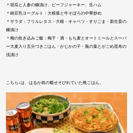
＊胡瓜と人参の糠漬け、ビーフジャーキー、生ハム
＊納豆乳ヨーグルト：大根葉と牛そぼろの中華炒め
＊サラダ：フリルレタス・大根・キャベツ・すりごま・新生姜の
糠漬け
＊梅の炊き込みご飯：梅干・酒・もち麦とオートミールとスーパ
ー大麦入り五分づきごはん・かじかの子・蕪の葉とがごめ昆布の
浅漬け
こちら↓は、はるか前の載せそびれていた晩ごはん。