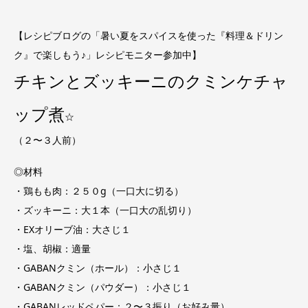
【レシピブログの「暑い夏をスパイスを使った『料理＆ドリン
ク』で楽しもう♪」レシピモニター参加中】
チキンとズッキーニのクミンケチャ
ップ煮
☆
（２〜３人前）
◎材料
・鶏もも肉：２５０g（一口大に切る）
・ズッキーニ：大１本（一口大の乱切り）
・EXオリーブ油：大さじ１
・塩、胡椒：適量
・GABANクミン（ホール）：小さじ１
・GABANクミン（パウダー）：小さじ１
・GABANレッドペパー：２〜３振り（お好み量）