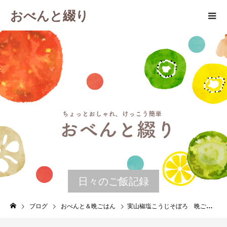
おべんと綴り
日々のご飯記録
ブログ
おべんと＆晩ごはん
実山椒塩こうじそぼろ 晩ごはんの残りで作るお弁当 ８月１２日 土曜日