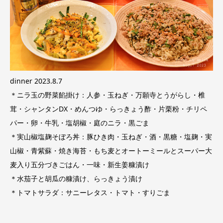
dinner 2023.8.7
＊ニラ玉の野菜餡掛け：人参・玉ねぎ・万願寺とうがらし・椎
茸・シャンタンDX・めんつゆ・らっきょう酢・片栗粉・チリペ
パー・卵・牛乳・塩胡椒・庭のニラ・黒ごま
＊実山椒塩麹そぼろ丼：豚ひき肉・玉ねぎ・酒・黒糖・塩麹・実
山椒・青紫蘇・焼き海苔・もち麦とオートーミールとスーパー大
麦入り五分づきごはん・一味・新生姜糠漬け
＊水茄子と胡瓜の糠漬け、らっきょう漬け
＊トマトサラダ：サニーレタス・トマト・すりごま