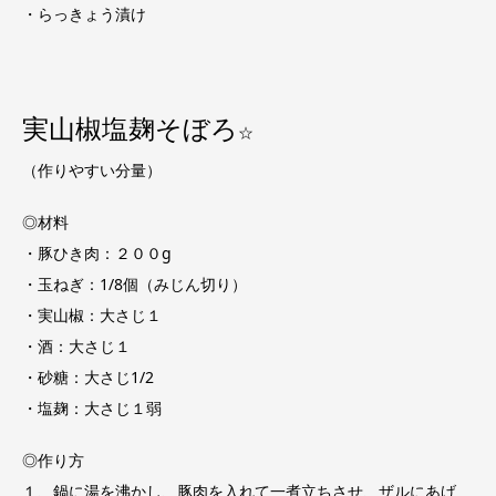
・らっきょう漬け
実山椒塩麹そぼろ
☆
（作りやすい分量）
◎材料
・豚ひき肉：２００g
・玉ねぎ：1/8個（みじん切り）
・実山椒：大さじ１
・酒：大さじ１
・砂糖：大さじ1/2
・塩麹：大さじ１弱
◎作り方
１、鍋に湯を沸かし、豚肉を入れて一煮立ちさせ、ザルにあげ