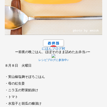
にほんブログ村
ー前夜の晩ごはん、ほぼそのまま詰めたお弁当♪ー
レシピブログに参加中♪
８月８日 火曜日
・実山椒塩麹そぼろごはん
・母の紅生姜
・ニラ玉の野菜餡掛け
・トマト
・水茄子と胡瓜の糠漬け