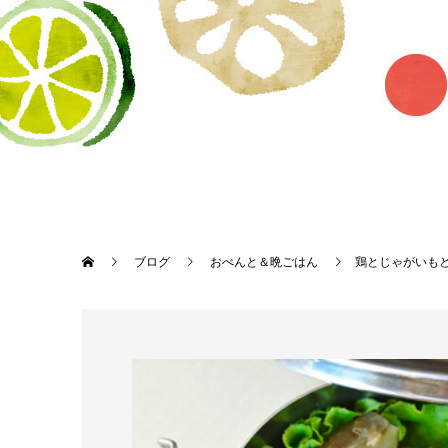
ブログ
おべんと＆晩ごはん
鶏とじゃがいも