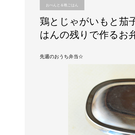
おべんと＆晩ごはん
鶏とじゃがいもと茄
はんの残りで作るお
先週のおうち弁当☆