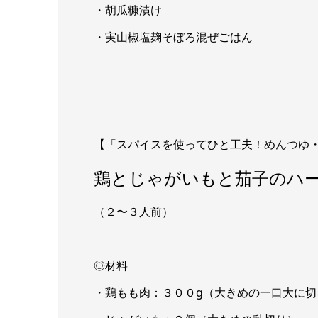
・胡瓜糠漬け
・実山椒塩麹そぼろ混ぜごはん
【「スパイスを使ってひと工夫！めんつゆ
鶏とじゃがいもと茄子のハ
（２〜３人前）
◎材料
・鶏もも肉：３００g（大きめの一口大に切