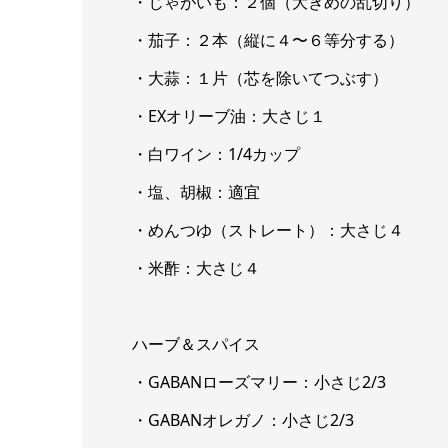
・じゃがいも：２個（大きめの乱切り）
・茄子：２本（縦に４〜６等分する）
・大蒜：１片（芯を除いてつぶす）
・EXオリーブ油：大さじ１
・白ワイン：1/4カップ
・塩、胡椒：適宜
・めんつゆ（ストレート）：大さじ４
・米酢：大さじ４
ハーブ＆スパイス
・GABANローズマリー：小さじ2/3
・GABANオレガノ：小さじ2/3