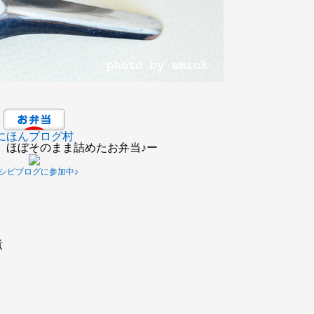
にほんブログ村
、ほぼそのまま詰めたお弁当♪ー
シピブログに参加中♪
煮