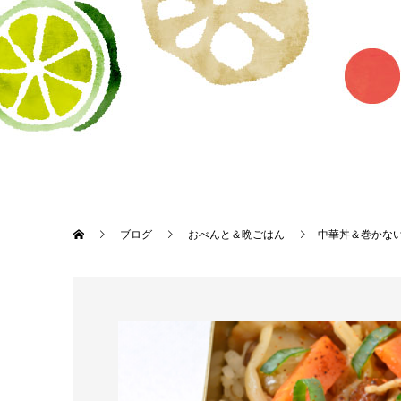
ブログ
おべんと＆晩ごはん
中華丼＆巻かな