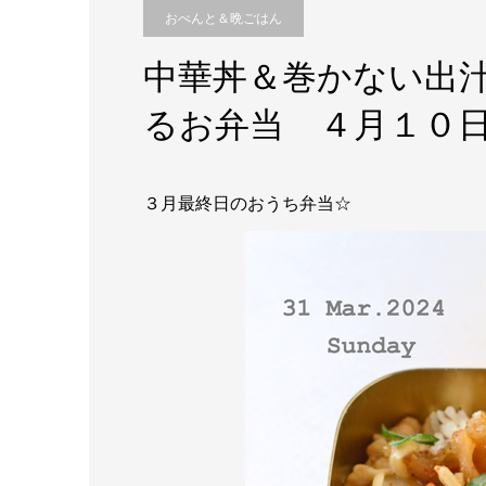
おべんと＆晩ごはん
中華丼＆巻かない出
るお弁当 ４月１０
３月最終日のおうち弁当☆