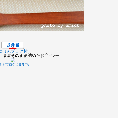
にほんブログ村
、ほぼそのまま詰めたお弁当♪ー
シピブログに参加中♪