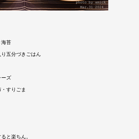
き海苔
入り五分づきごはん
チーズ
布・すりごま
すると楽ちん。