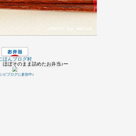
にほんブログ村
、ほぼそのまま詰めたお弁当♪ー
シピブログに参加中♪