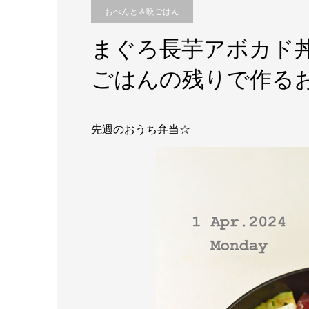
おべんと＆晩ごはん
まぐろ長芋アボカド
ごはんの残りで作る
先週のおうち弁当☆