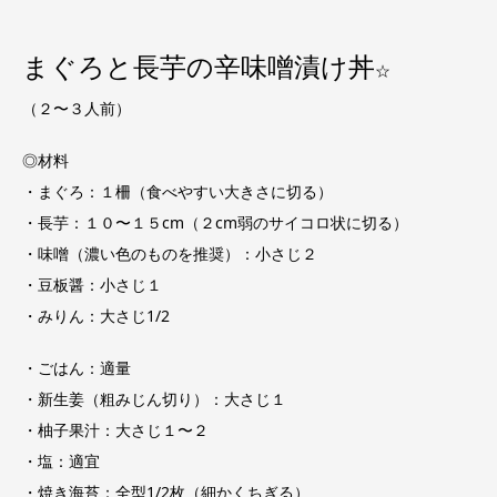
まぐろと長芋の辛味噌漬け丼
☆
（２〜３人前）
◎材料
・まぐろ：１柵（食べやすい大きさに切る）
・長芋：１０〜１５cm（２cm弱のサイコロ状に切る）
・味噌（濃い色のものを推奨）：小さじ２
・豆板醤：小さじ１
・みりん：大さじ1/2
・ごはん：適量
・新生姜（粗みじん切り）：大さじ１
・柚子果汁：大さじ１〜２
・塩：適宜
・焼き海苔：全型1/2枚（細かくちぎる）