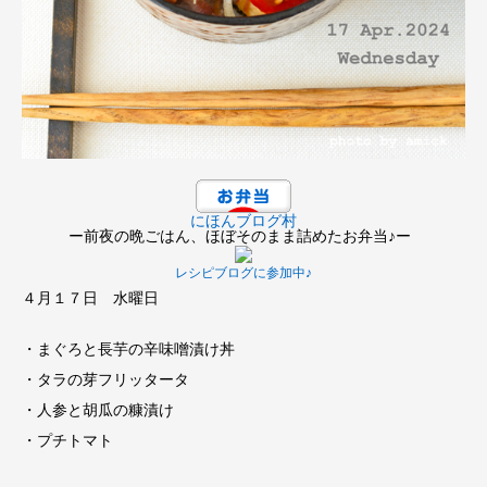
にほんブログ村
ー前夜の晩ごはん、ほぼそのまま詰めたお弁当♪ー
レシピブログに参加中♪
４月１７日 水曜日
・まぐろと長芋の辛味噌漬け丼
・タラの芽フリッタータ
・人参と胡瓜の糠漬け
・プチトマト