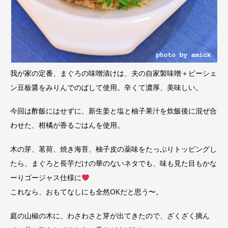
我が家の定番、まぐろの味噌漬けは、夫の自家製味噌＋ピーシェ
ン豆板醤をみりんでのばして使用。辛くて濃厚、美味しい。
今回は酢飯にはせずに、新生姜と塩と柚子果汁を炊飯後に混ぜ合
わせた、柑橘が香るごはんを使用。
木の芽、茗荷、焼き海苔、柚子皮の薬味をたっぷりトッピングし
たら、まぐろと長芋だけの華のないネタでも、味も見た目もかな
ーりゴージャス仕様に
これなら、おもてなしにも全然OKだと思う〜。
庭の山椒の木に、わさわさと芽が出てきたので、ざくざく摘ん