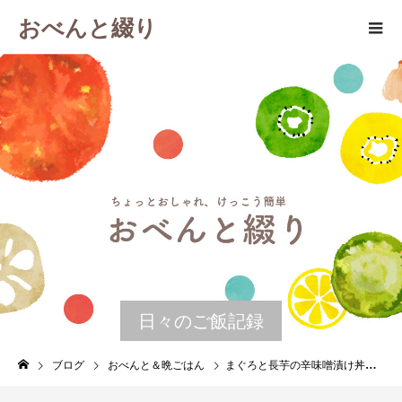
おべんと綴り
日々のご飯記録
ブログ
おべんと＆晩ごはん
まぐろと長芋の辛味噌漬け丼 晩ごはんの残りで作るお弁当 ５月１日 水曜日