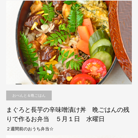
おべんと＆晩ごはん
まぐろと長芋の辛味噌漬け丼 晩ごはんの残
りで作るお弁当 ５月１日 水曜日
２週間前のおうち弁当☆