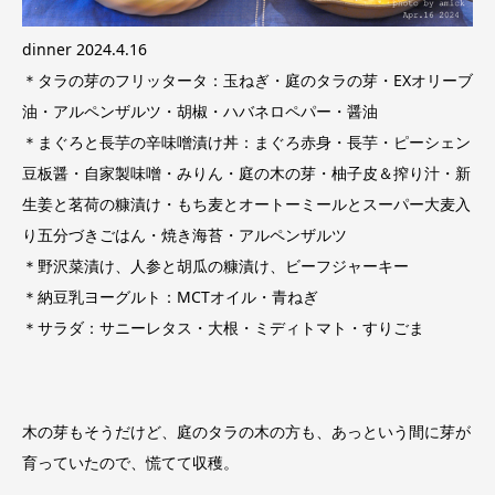
dinner 2024.4.16
＊タラの芽のフリッタータ：玉ねぎ・庭のタラの芽・EXオリーブ
油・アルペンザルツ・胡椒・ハバネロペパー・醤油
＊まぐろと長芋の辛味噌漬け丼：まぐろ赤身・長芋・ピーシェン
豆板醤・自家製味噌・みりん・庭の木の芽・柚子皮＆搾り汁・新
生姜と茗荷の糠漬け・もち麦とオートーミールとスーパー大麦入
り五分づきごはん・焼き海苔・アルペンザルツ
＊野沢菜漬け、人参と胡瓜の糠漬け、ビーフジャーキー
＊納豆乳ヨーグルト：MCTオイル・青ねぎ
＊サラダ：サニーレタス・大根・ミディトマト・すりごま
木の芽もそうだけど、庭のタラの木の方も、あっという間に芽が
育っていたので、慌てて収穫。