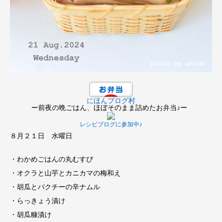
にほんブログ村
ー前夜の晩ごはん、ほぼそのまま詰めたお弁当♪ー
レシピブログに参加中♪
８月２１日 水曜日
・わかめごはんの丸むすび
・オクラと山芋とカニカマの梅和え
・胡瓜とパクチーの辛ナムル
・らっきょう漬け
・胡瓜糠漬け