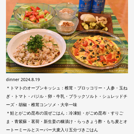
dinner 2024.8.19
＊トマトのオープンキッシュ：椎茸・ブロッコリー・人参・玉ね
ぎ・トマト・バジル・卵・牛乳・ブラックソルト・シュレッドチ
ーズ・胡椒・椎茸コンソメ・大辛一味
＊鮭とがごめ昆布の混ぜごはん：冷凍鮭・がごめ昆布・すりご
ま・青紫蘇・茗荷・新生姜の糠漬け・らっきょう酢・もち麦とオ
ートーミールとスーパー大麦入り五分づきごはん