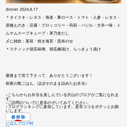
dinner 2024.8.17
＊タイスキ：レタス・海老・豚ロース・トマト・人参・レタス・
原種えのき・豆腐・ブロッコリー・蒟蒻・バジル・大辛一味・ト
ムヤムスープキューブ・茅乃舎だし
〆に雑炊：茗荷・焼き海苔・昆布のせ
＊スティック胡瓜味噌、胡瓜糠漬け、らっきょう漬け
最後まで見て下さって、ありがとうございます！
前夜の晩ごはん、ほぼそのまま詰めたお弁当♪
↓こちらからお弁当を楽しんでいる沢山のブログがご覧になれま
す。
↓ご訪問のついでに是非のぞいてみてください。
↓ブログランキングに参加しています。是非ココをポチッとお願
いします。
にほんブログ村