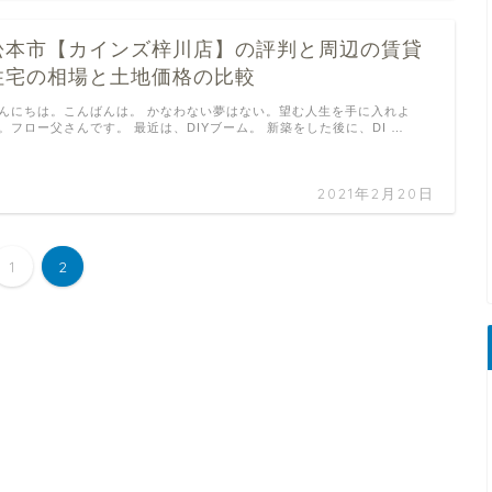
松本市【カインズ梓川店】の評判と周辺の賃貸
住宅の相場と土地価格の比較
んにちは。こんばんは。 かなわない夢はない。望む人生を手に入れよ
。フロー父さんです。 最近は、DIYブーム。 新築をした後に、DI …
2021年2月20日
1
2