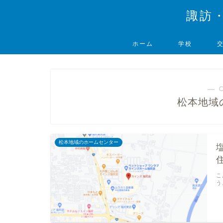
諏訪
ホーム
学校
― 
松本地域
松本地域のホームセンター
こ
う