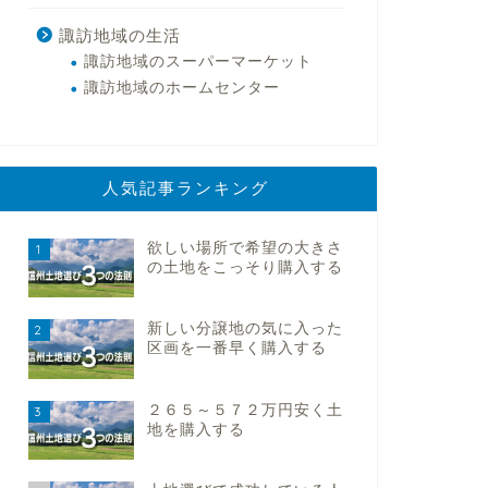
諏訪地域の生活
諏訪地域のスーパーマーケット
諏訪地域のホームセンター
人気記事ランキング
欲しい場所で希望の大きさ
1
の土地をこっそり購入する
新しい分譲地の気に入った
2
区画を一番早く購入する
２６５～５７２万円安く土
3
地を購入する