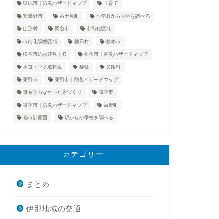
塩尻市｜防災ハザードマップ
子育て
安曇野市
富士見町
小学校から学区を調べる
山形村
岡谷市
市街化区域
市街化調整区域
朝日村
松本市
松本市のお花見｜桜
松本市｜防災ハザードマップ
水道・下水道料金
移住
箕輪町
茅野市
茅野市｜防災ハザードマップ
誰も語らなかった家づくり
諏訪市
諏訪市｜防災ハザードマップ
辰野町
都市計画図
駅から小学校を調べる
カテゴリー
まとめ
伊那地域の交通