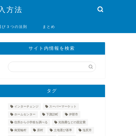
入方法
選び３つの法則
まとめ
サイト内情報を検索
タグ
インターチェンジ
スーパーマーケット
ホームセンター
下諏訪町
伊那市
住所から小学校を調べる
光熱費などの固定費
南箕輪村
原村
土地選び基準
塩尻市