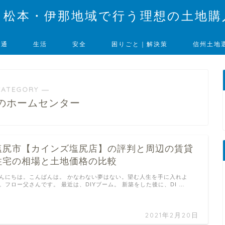
・松本・伊那地域で行う理想の土地購
交通
生活
安全
困りごと｜解決策
信州土地
CATEGORY ―
のホームセンター
塩尻市【カインズ塩尻店】の評判と周辺の賃貸
住宅の相場と土地価格の比較
んにちは。こんばんは。 かなわない夢はない。望む人生を手に入れよ
。フロー父さんです。 最近は、DIYブーム。 新築をした後に、DI …
2021年2月20日