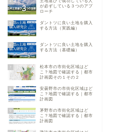
土地選びで成功している人
4
が必ずしている３つのアプ
ローチ
ダントツに良い土地を購入
5
する方法（実践編）
ダントツに良い土地を購入
6
する方法（基礎編）
松本市の市街化区域はど
7
こ？地図で確認する｜都市
計画図その１その２
安曇野市の市街化区域はど
8
こ？地図で確認する｜都市
計画図
茅野市の市街化区域はど
9
こ？地図で確認する｜都市
計画図