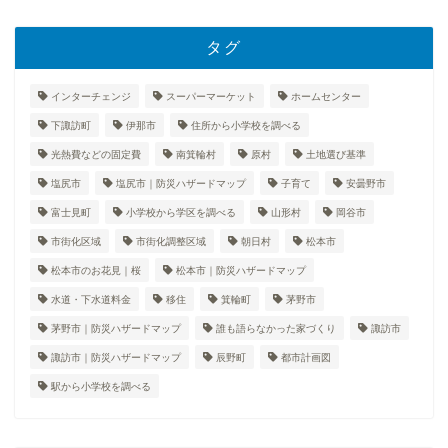
タグ
インターチェンジ
スーパーマーケット
ホームセンター
下諏訪町
伊那市
住所から小学校を調べる
光熱費などの固定費
南箕輪村
原村
土地選び基準
塩尻市
塩尻市｜防災ハザードマップ
子育て
安曇野市
富士見町
小学校から学区を調べる
山形村
岡谷市
市街化区域
市街化調整区域
朝日村
松本市
松本市のお花見｜桜
松本市｜防災ハザードマップ
水道・下水道料金
移住
箕輪町
茅野市
茅野市｜防災ハザードマップ
誰も語らなかった家づくり
諏訪市
諏訪市｜防災ハザードマップ
辰野町
都市計画図
駅から小学校を調べる