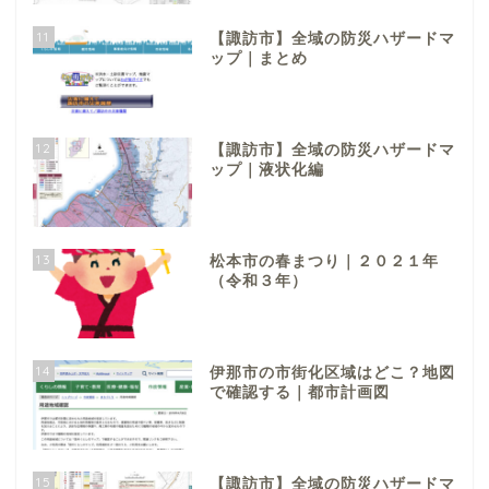
11
【諏訪市】全域の防災ハザードマ
ップ｜まとめ
12
【諏訪市】全域の防災ハザードマ
ップ｜液状化編
13
松本市の春まつり｜２０２１年
（令和３年）
14
伊那市の市街化区域はどこ？地図
で確認する｜都市計画図
15
【諏訪市】全域の防災ハザードマ