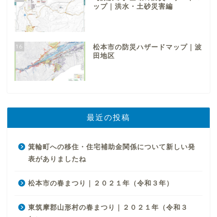
ップ｜洪水・土砂災害編
16
松本市の防災ハザードマップ｜波
田地区
最近の投稿
箕輪町への移住・住宅補助金関係について新しい発
表がありましたね
松本市の春まつり｜２０２１年（令和３年）
東筑摩郡山形村の春まつり｜２０２１年（令和３