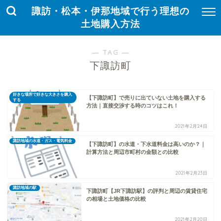
諏訪・松本・伊那地域で行う理想の
土地購入方法
― TAG ―
下諏訪町
好きな場所で好きな大きさを購入
【下諏訪町】で売りに出ていない土地を購入する
する
方法｜直接交渉する時のコツはこれ！
2021年2月24日
諏訪地域の水道・ガス・電気料金
【下諏訪町】の水道・下水道料金は高いのか？｜
計算方法と周辺市町村の金額との比較
2021年2月23日
諏訪地域の駅
下諏訪町【JR下諏訪駅】の評判と周辺の賃貸住宅
の相場と土地価格の比較
2021年2月20日