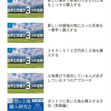
欲しい場所で希望の大きさの土地
をこっそり購入する
2
新しい分譲地の気に入った区画を
一番早く購入する
3
２６５～５７２万円安く土地を購
入する
4
土地選びで成功している人が必ず
している３つのアプローチ
5
ダントツに良い土地を購入する方
法（実践編）