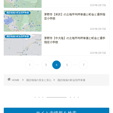
2021年2月13日
諏訪地域の町会別坪単価
茅野市【米沢】の土地平均坪単価と町会と通学指
定小学校
2021年2月13日
諏訪地域の町会別坪単価
茅野市【中大塩】の土地平均坪単価と町会と通学
指定小学校
2021年2月13日
...
...
1
3
4
5
7
HOME
諏訪地域の安全と安心
諏訪地域の町会別坪単価
サイト内情報を検索