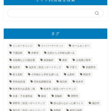
タグ
インターチェンジ
スーパーマーケット
ホームセンター
下諏訪町
伊那市
住所から小学校を調べる
光熱費などの固定費
南箕輪村
原村
土地選び基準
塩尻市
塩尻市｜防災ハザードマップ
子育て
安曇野市
富士見町
小学校から学区を調べる
山形村
岡谷市
市街化区域
市街化調整区域
朝日村
松本市
松本市のお花見｜桜
松本市｜防災ハザードマップ
水道・下水道料金
移住
箕輪町
茅野市
茅野市｜防災ハザードマップ
誰も語らなかった家づくり
諏訪市
諏訪市｜防災ハザードマップ
辰野町
都市計画図