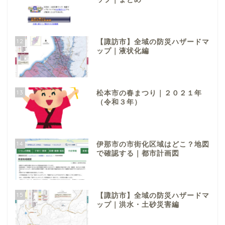
12
【諏訪市】全域の防災ハザードマ
ップ｜液状化編
13
松本市の春まつり｜２０２１年
（令和３年）
14
伊那市の市街化区域はどこ？地図
で確認する｜都市計画図
15
【諏訪市】全域の防災ハザードマ
ップ｜洪水・土砂災害編