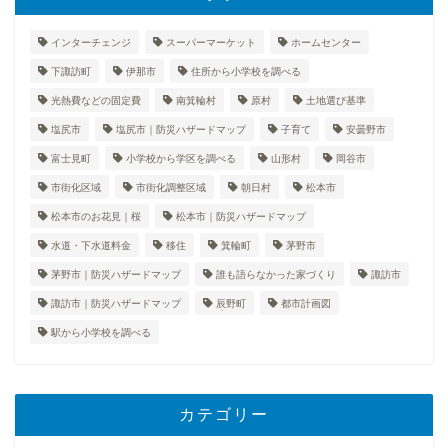
インターチェンジ
スーパーマーケット
ホームセンター
下諏訪町
伊那市
住所から小学校を調べる
光熱費などの固定費
南箕輪村
原村
土地選び基準
塩尻市
塩尻市｜防災ハザードマップ
子育て
安曇野市
富士見町
小学校から学区を調べる
山形村
岡谷市
市街化区域
市街化調整区域
朝日村
松本市
松本市のお花見｜桜
松本市｜防災ハザードマップ
水道・下水道料金
移住
箕輪町
茅野市
茅野市｜防災ハザードマップ
誰も語らなかった家づくり
諏訪市
諏訪市｜防災ハザードマップ
辰野町
都市計画図
駅から小学校を調べる
カテゴリー