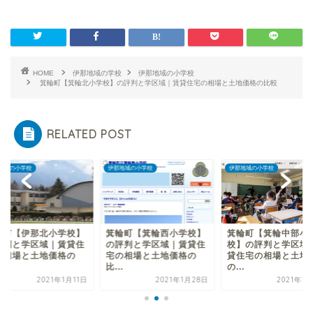
HOME
伊那地域の学校
伊那地域の小学校
箕輪町【箕輪北小学校】の評判と学区域｜賃貸住宅の相場と土地価格の比較
RELATED POST
地域の小学校
伊那地域の小学校
伊那地域の小学校
那市【伊那北小学校】
箕輪町【箕輪西小学校】
箕輪町【箕輪中部小
評判と学区域｜賃貸住
の評判と学区域｜賃貸住
校】の評判と学区域
の相場と土地価格の
宅の相場と土地価格の
貸住宅の相場と土地
.
比...
の...
2021年1月11日
2021年1月28日
2021年1