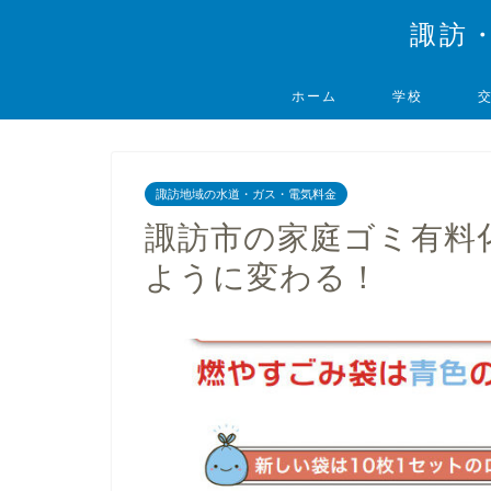
諏訪
ホーム
学校
諏訪地域の水道・ガス・電気料金
諏訪市の家庭ゴミ有料
ように変わる！