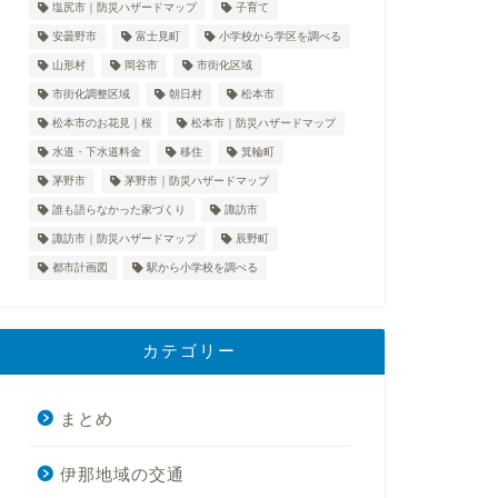
塩尻市｜防災ハザードマップ
子育て
安曇野市
富士見町
小学校から学区を調べる
山形村
岡谷市
市街化区域
市街化調整区域
朝日村
松本市
松本市のお花見｜桜
松本市｜防災ハザードマップ
水道・下水道料金
移住
箕輪町
茅野市
茅野市｜防災ハザードマップ
誰も語らなかった家づくり
諏訪市
諏訪市｜防災ハザードマップ
辰野町
都市計画図
駅から小学校を調べる
カテゴリー
まとめ
伊那地域の交通