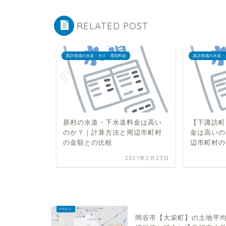
RELATED POST
諏訪地域の水道・ガス・電気料金
諏訪地域の水道・
下水道料金
原村の水道・下水道料金は高い
【下諏訪町
方法と周辺
のか？｜計算方法と周辺市町村
金は高いの
較
の金額との比較
辺市町村の
2021年2月23日
2021年2月23日
岡谷市【大栄町】の土地平