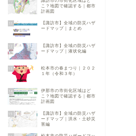
諏訪市の市街化区域はど
10
こ？地図で確認する｜都市
計画図
【諏訪市】全域の防災ハザ
11
ードマップ｜まとめ
訪地域の水道・ガス・電気料金
諏訪地域の水道・ガス・電気料金
【諏訪市】全域の防災ハザ
12
ードマップ｜液状化編
松本市の春まつり｜２０２
13
１年（令和３年）
村の水道・下水道料金は高い
【下諏訪町】の水道・下水道料
か？｜計算方法と周辺市町村
金は高いのか？｜計算方法と周
金額との比較
辺市町村の金額との比較
伊那市の市街化区域はど
14
2021年2月23日
2021年2月23
こ？地図で確認する｜都市
計画図
【諏訪市】全域の防災ハザ
15
ードマップ｜洪水・土砂災
害編
松本市の防災ハザードマッ