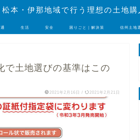
・松本・伊那地域で行う理想の土地購
交通
生活
安全
困りごと｜解決策
信州土地
化で土地選びの基準はこの
2021年2月16日
/
2021年2月21日