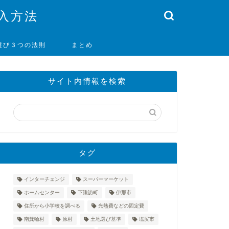
入方法
選び３つの法則
まとめ
サイト内情報を検索
タグ
インターチェンジ
スーパーマーケット
ホームセンター
下諏訪町
伊那市
住所から小学校を調べる
光熱費などの固定費
南箕輪村
原村
土地選び基準
塩尻市