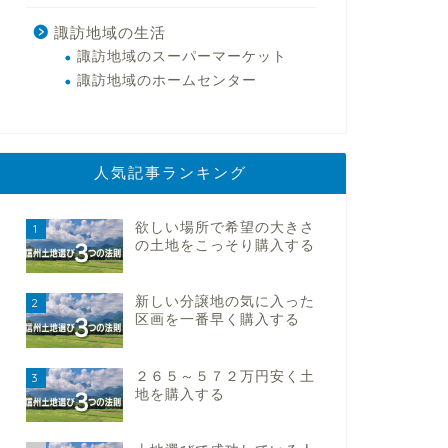
諏訪地域の生活
諏訪地域のスーパーマーケット
諏訪地域のホームセンター
人気記事ランキング
欲しい場所で希望の大きさ
1
の土地をこっそり購入する
新しい分譲地の気に入った
2
区画を一番早く購入する
２６５～５７２万円安く土
3
地を購入する