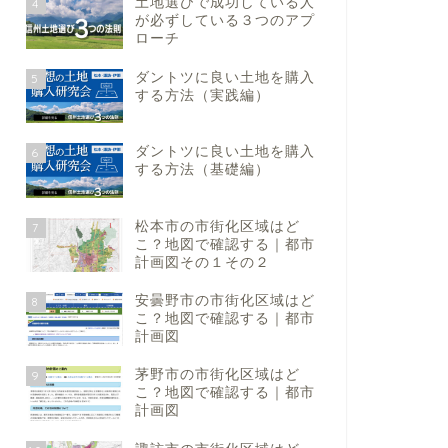
土地選びで成功している人
4
が必ずしている３つのアプ
ローチ
ダントツに良い土地を購入
5
する方法（実践編）
ダントツに良い土地を購入
6
する方法（基礎編）
松本市の市街化区域はど
7
こ？地図で確認する｜都市
計画図その１その２
安曇野市の市街化区域はど
8
こ？地図で確認する｜都市
計画図
茅野市の市街化区域はど
9
こ？地図で確認する｜都市
計画図