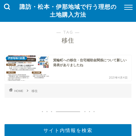
諏訪・松本・伊那地域で行う理想の
土地購入方法
― TAG ―
移住
伊那地域の話題
箕輪町への移住・住宅補助金関係について新しい
発表がありましたね
2021年4月4日
HOME
移住
サイト内情報を検索