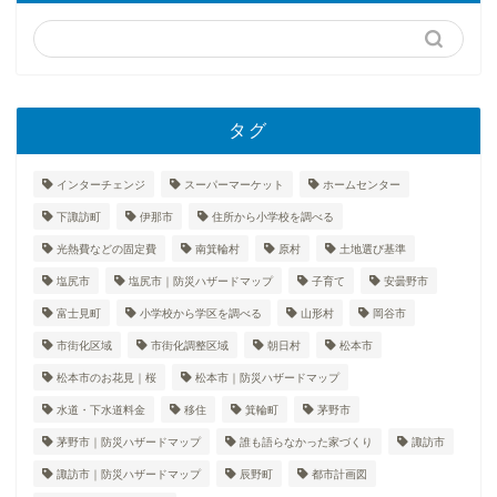
タグ
インターチェンジ
スーパーマーケット
ホームセンター
下諏訪町
伊那市
住所から小学校を調べる
光熱費などの固定費
南箕輪村
原村
土地選び基準
塩尻市
塩尻市｜防災ハザードマップ
子育て
安曇野市
富士見町
小学校から学区を調べる
山形村
岡谷市
市街化区域
市街化調整区域
朝日村
松本市
松本市のお花見｜桜
松本市｜防災ハザードマップ
水道・下水道料金
移住
箕輪町
茅野市
茅野市｜防災ハザードマップ
誰も語らなかった家づくり
諏訪市
諏訪市｜防災ハザードマップ
辰野町
都市計画図