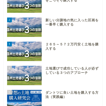
をこっそり購入する
2
新しい分譲地の気に入った区画を
一番早く購入する
3
２６５～５７２万円安く土地を購
入する
4
土地選びで成功している人が必ず
している３つのアプローチ
5
ダントツに良い土地を購入する方
法（実践編）