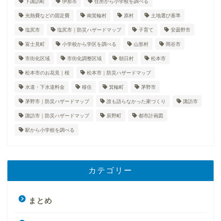
下諏訪町
伊那市
住所から小学校を調べる
光熱費などの固定費
南箕輪村
原村
土地選び基準
塩尻市
塩尻市｜防災ハザードマップ
子育て
安曇野市
富士見町
小学校から学区を調べる
山形村
岡谷市
市街化区域
市街化調整区域
朝日村
松本市
松本市のお花見｜桜
松本市｜防災ハザードマップ
水道・下水道料金
移住
箕輪町
茅野市
茅野市｜防災ハザードマップ
誰も語らなかった家づくり
諏訪市
諏訪市｜防災ハザードマップ
辰野町
都市計画図
駅から小学校を調べる
カテゴリー
まとめ