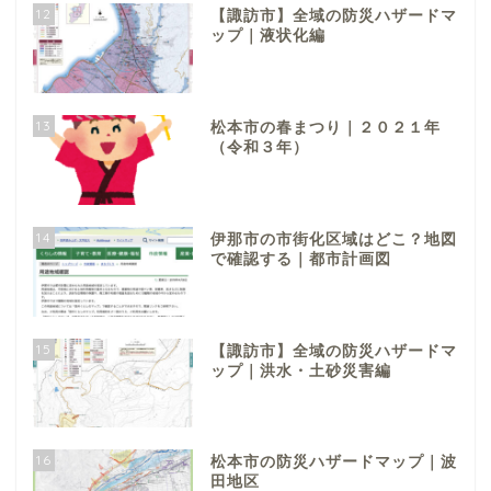
12
【諏訪市】全域の防災ハザードマ
ップ｜液状化編
13
松本市の春まつり｜２０２１年
（令和３年）
14
伊那市の市街化区域はどこ？地図
で確認する｜都市計画図
15
【諏訪市】全域の防災ハザードマ
ップ｜洪水・土砂災害編
16
松本市の防災ハザードマップ｜波
田地区