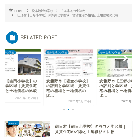
HOME
松本地域の学校
松本地域の小学校
山形村【山形小学校】の評判と学区域｜賃貸住宅の相場と土地価格の比較
RELATED POST
地域の小学校
松本地域の小学校
松本地域の小学校
尻市【吉田小学校】の
安曇野市【堀金小学校】
安曇野市【三郷小学
判と学区域｜賃貸住宅
の評判と学区域｜賃貸住
の評判と学区域｜賃
相場と土地価格の比較
宅の相場と土地価格の
宅の相場と土地価格
比...
比...
2021年1月20日
2021年1月25日
2021年1
朝日村【朝日小学校】の評判と学区域｜
賃貸住宅の相場と土地価格の比較