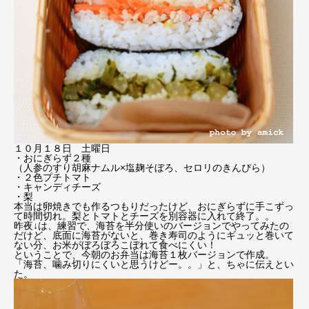
１０月１８日 土曜日
・おにぎらず２種
（人参のすり胡麻ナムル×塩麹そぼろ、セロリのきんぴら）
・２色プチトマト
・キャンディチーズ
・梨
本当は卵焼きでも作るつもりだったけど、おにぎらずに手こずっ
て時間切れ。梨とトマトとチーズを別容器に入れて終了。。
昨夜↓は、練習で、海苔を半分使いのバージョンでやってみたの
だけど、底面に海苔がないと、巻き寿司のようにギュッと巻いて
ない分、お米がぼろぼろこぼれて食べにくい！
ということで、今朝のお弁当は海苔１枚バージョンで作成。
「海苔、噛み切りにくいと思うけどー。。」と、ちゃに伝えとい
た。