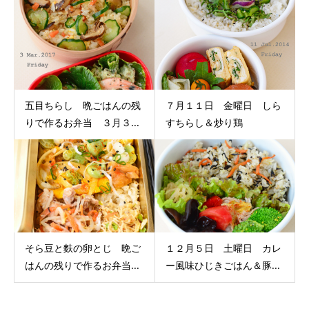
五目ちらし 晩ごはんの残
７月１１日 金曜日 しら
りで作るお弁当 ３月３...
すちらし＆炒り鶏
そら豆と麩の卵とじ 晩ご
１２月５日 土曜日 カレ
はんの残りで作るお弁当...
ー風味ひじきごはん＆豚...