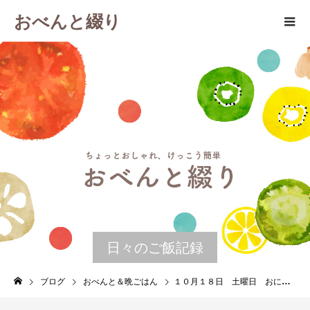
おべんと綴り
日々のご飯記録
ブログ
おべんと＆晩ごはん
１０月１８日 土曜日 おにぎらず２種（人参すりごまナムル×塩麹そぼろ・セロリきんぴら）