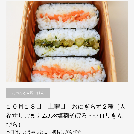
おべんと＆晩ごはん
１０月１８日 土曜日 おにぎらず２種（人
参すりごまナムル×塩麹そぼろ・セロリきん
ぴら）
本日は、ようやっとこ！初おにぎらず☆