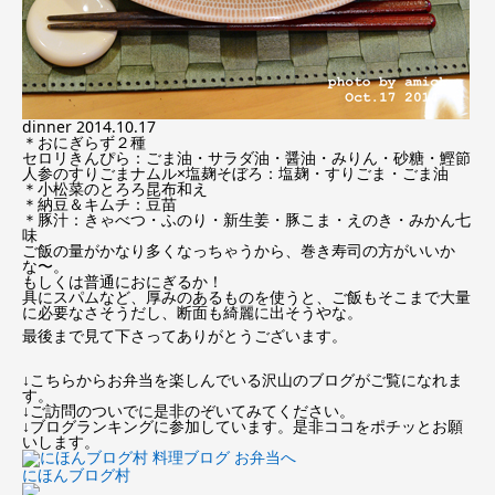
dinner 2014.10.17
＊おにぎらず２種
セロリきんぴら：ごま油・サラダ油・醤油・みりん・砂糖・鰹節
人参のすりごまナムル×塩麹そぼろ：塩麹・すりごま・ごま油
＊小松菜のとろろ昆布和え
＊納豆＆キムチ：豆苗
＊豚汁：きゃべつ・ふのり・新生姜・豚こま・えのき・みかん七
味
ご飯の量がかなり多くなっちゃうから、巻き寿司の方がいいか
な〜。
もしくは普通におにぎるか！
具にスパムなど、厚みのあるものを使うと、ご飯もそこまで大量
に必要なさそうだし、断面も綺麗に出そうやな。
最後まで見て下さってありがとうございます。
↓こちらからお弁当を楽しんでいる沢山のブログがご覧になれま
す。
↓ご訪問のついでに是非のぞいてみてください。
↓ブログランキングに参加しています。是非ココをポチッとお願
いします。
にほんブログ村