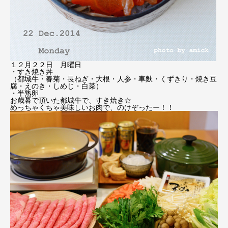
１２月２２日 月曜日
・すき焼き丼
（都城牛・春菊・長ねぎ・大根・人参・車麩・くずきり・焼き豆
腐・えのき・しめじ・白菜）
・半熟卵
お歳暮で頂いた都城牛で、すき焼き☆
めっちゃくちゃ美味しいお肉で、のけぞったー！！