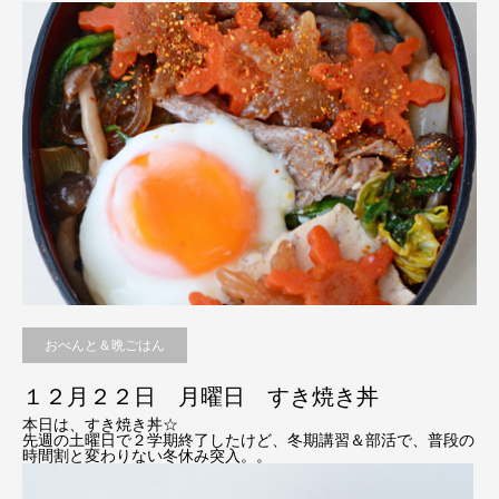
おべんと＆晩ごはん
１２月２２日 月曜日 すき焼き丼
本日は、すき焼き丼☆
先週の土曜日で２学期終了したけど、冬期講習＆部活で、普段の
時間割と変わりない冬休み突入。。