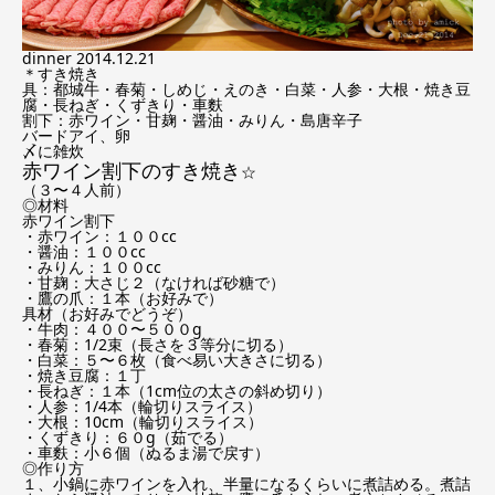
dinner 2014.12.21
＊すき焼き
具：都城牛・春菊・しめじ・えのき・白菜・人参・大根・焼き豆
腐・長ねぎ・くずきり・車麩
割下：赤ワイン・甘麹・醤油・みりん・島唐辛子
バードアイ、卵
〆に雑炊
赤ワイン割下のすき焼き
☆
（３〜４人前）
◎材料
赤ワイン割下
・赤ワイン：１００cc
・醤油：１００cc
・みりん：１００cc
・甘麹：大さじ２（なければ砂糖で）
・鷹の爪：１本（お好みで）
具材（お好みでどうぞ）
・牛肉：４００〜５００g
・春菊：1/2束（長さを３等分に切る）
・白菜：５〜６枚（食べ易い大きさに切る）
・焼き豆腐：１丁
・長ねぎ：１本（1cm位の太さの斜め切り）
・人参：1/4本（輪切りスライス）
・大根：10cm（輪切りスライス）
・くずきり：６０g（茹でる）
・車麩：小６個（ぬるま湯で戻す）
◎作り方
１、小鍋に赤ワインを入れ、半量になるくらいに煮詰める。煮詰