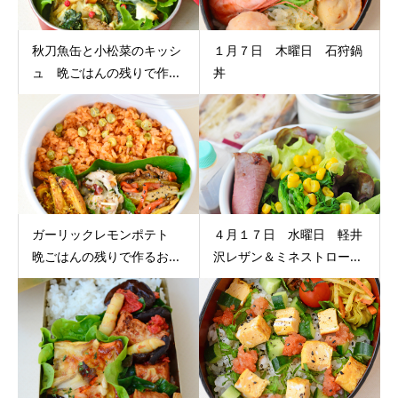
秋刀魚缶と小松菜のキッシ
１月７日 木曜日 石狩鍋
ュ 晩ごはんの残りで作...
丼
ガーリックレモンポテト
４月１７日 水曜日 軽井
晩ごはんの残りで作るお...
沢レザン＆ミネストロー...