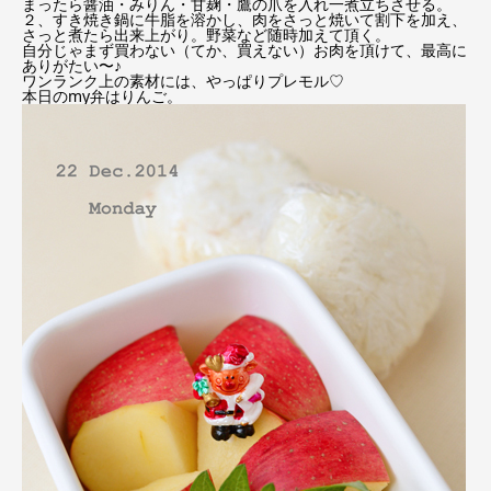
まったら醤油・みりん・甘麹・鷹の爪を入れ一煮立ちさせる。
２、すき焼き鍋に牛脂を溶かし、肉をさっと焼いて割下を加え、
さっと煮たら出来上がり。野菜など随時加えて頂く。
自分じゃまず買わない（てか、買えない）お肉を頂けて、最高に
ありがたい〜♪
ワンランク上の素材には、やっぱりプレモル♡
本日のmy弁はりんご。