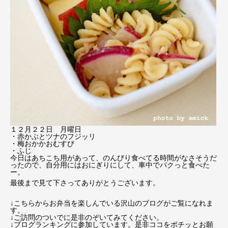
１２月２２日 月曜日
・赤かぶとツナのフジッリ
・梅おかかおむすび
・ふじ
今日はあちこち用があって、のんびり食べてる時間がなさそうだ
ったので、自分用にはおにぎりにして、車中でパクっと食べた
ー。
最後まで見て下さってありがとうございます。
↓こちらからお弁当を楽しんでいる沢山のブログがご覧になれま
す。
↓ご訪問のついでに是非のぞいてみてください。
↓ブログランキングに参加しています。是非ココをポチッとお願