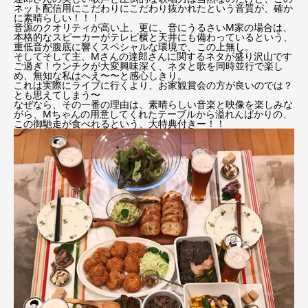
ネット配信用にこだわりにこだわり抜かれたという音質が、確か
に素晴らしい！！！
音源のクオリティが高い上、更に、音にうるさいM家の場合は、
本格的なスピーカーがテレビ横と天井にも備わっているという、
重低音が腹底に響くスペシャルな環境で、この上無し。
そしてそして主、Mさんの達郎さんに関するネタが盛り沢山です
ご過ぎ！ウンチクが大変興味深く、ネタと歌を同時並行で楽し
め、無知な私はへえ〜〜と感心しきり。
これは実際にライブに行くより、お家観賞会の方が良いのでは？
とも思えてしまう〜
なぜなら、その一番の理由は、素晴らしい音楽と映像を楽しみな
がら、Mちゃんの用意してくれたテーブルから溢れんばかりの、
この御馳走が食べれるという、大特典付きー！！