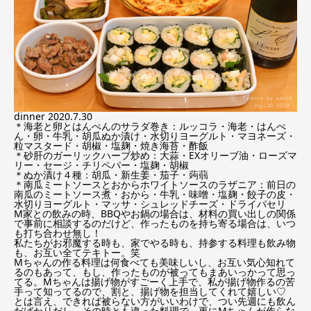
dinner 2020.7.30
＊海老と卵とはんぺんのサラダ巻き：ルッコラ・海老・はんぺ
ん・卵・牛乳・胡瓜ぬか漬け・水切りヨーグルト・マヨネーズ・
粒マスタード・胡椒・塩麹・焼き海苔・酢飯
＊砂肝のガーリックハーブ炒め：大蒜・EXオリーブ油・ローズマ
リー・セージ・チリペパー・塩麹・胡椒
＊ぬか漬け４種：胡瓜・新生姜・茄子・蒟蒻
＊南瓜ミートソースとおからホワイトソースのラザニア：前日の
南瓜のミートソース煮・おから・牛乳・味噌・塩麹・餃子の皮・
水切りヨーグルト・マッサ・シュレッドチーズ・ドライパセリ
M家との飲みの時、BBQやお鍋の場合は、材料の買い出しの関係
で事前に相談するのだけど、作ったものを持ち寄る場合は、いつ
も打ち合わせ無し！
私たちがお邪魔する時も、家でやる時も、持参する料理も飲み物
も、お互い全てテキトー。笑
Mちゃんの作る料理は何食べても美味しいし、お互い気心知れて
るのもあって、もし、作ったものが被ってもまあいっかって思っ
てる。Mちゃんは揚げ物がすごーく上手で、私が揚げ物作るの苦
手って知ってるので、割と、揚げ物を担当してくれて嬉しい♡
とは言え、できれば被らない方がいいわけで、つい先週にも飲ん
だばかりだし、その時とも違った料理で、更にMちゃんが作らな