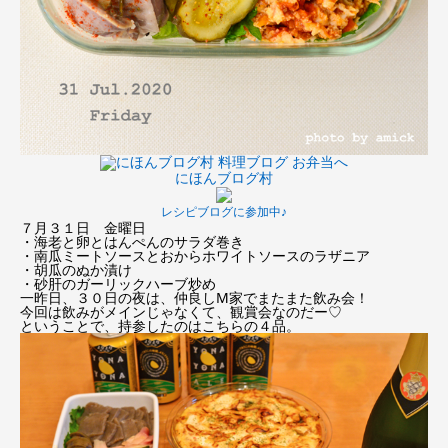
にほんブログ村
レシピブログに参加中♪
７月３１日 金曜日
・海老と卵とはんぺんのサラダ巻き
・南瓜ミートソースとおからホワイトソースのラザニア
・胡瓜のぬか漬け
・砂肝のガーリックハーブ炒め
一昨日、３０日の夜は、仲良しM家でまたまた飲み会！
今回は飲みがメインじゃなくて、観賞会なのだー♡
ということで、持参したのはこちらの４品。