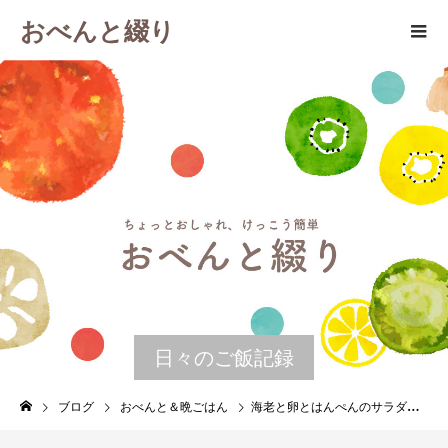
おべんと綴り
日々のご飯記録
ブログ
おべんと＆晩ごはん
海老と卵とはんぺんのサラダ巻き 晩ごはんの残りで作るお弁当 TATSURO YAMASHITA SUPER STREAMING ８月１日 土曜日