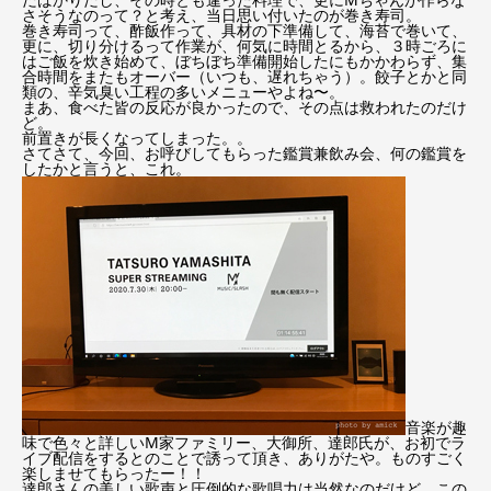
さそうなのって？と考え、当日思い付いたのが巻き寿司。
巻き寿司って、酢飯作って、具材の下準備して、海苔で巻いて、
更に、切り分けるって作業が、何気に時間とるから、３時ごろに
はご飯を炊き始めて、ぼちぼち準備開始したにもかかわらず、集
合時間をまたもオーバー（いつも、遅れちゃう）。餃子とかと同
類の、辛気臭い工程の多いメニューやよね〜。
まあ、食べた皆の反応が良かったので、その点は救われたのだけ
ど。
前置きが長くなってしまった。。
さてさて、今回、お呼びしてもらった鑑賞兼飲み会、何の鑑賞を
したかと言うと、これ。
音楽が趣
味で色々と詳しいM家ファミリー、大御所、達郎氏が、お初でラ
イブ配信をするとのことで誘って頂き、ありがたや。ものすごく
楽しませてもらったー！！
達郎さんの美しい歌声と圧倒的な歌唱力は当然なのだけど、この