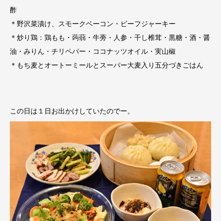
酢
＊野沢菜漬け、スモークベーコン・ビーフジャーキー
＊炒り鶏：鶏もも・蒟蒻・牛蒡・人参・干し椎茸・黒糖・酒・醤
油・みりん・チリペパー・ココナッツオイル・実山椒
＊もち麦とオートーミールとスーパー大麦入り五分づきごはん
この日は１日お出かけしていたのでー。