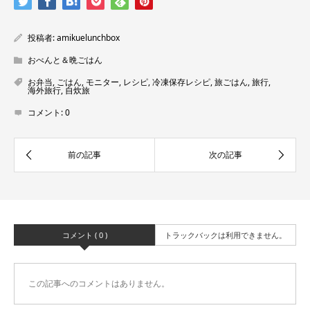
投稿者:
amikuelunchbox
おべんと＆晩ごはん
お弁当
,
ごはん
,
モニター
,
レシピ
,
冷凍保存レシピ
,
旅ごはん
,
旅行
,
海外旅行
,
自炊旅
コメント:
0
コメント ( 0 )
トラックバックは利用できません。
この記事へのコメントはありません。