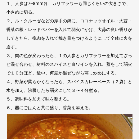
１、人参は7~8mm各、カリフラワーも同じくらいの大きさで、
小さめに切る。
２、ル・クルーゼなどの厚手の鍋に、ココナッツオイル・大蒜・
香菜の根・レッドペパーを入れて弱火にかけ、大蒜の良い香りが
してきたら、挽肉を入れて焼き目をつけるようにして全体に火を
通す。
３、肉の色が変わったら、１の人参とカリフラワーを加えてざっ
と混ぜ合わせ、材料のスパイスと白ワインを入れ、蓋をして弱火
で１０分ほど、途中、何度か混ぜながら蒸し炒めにする。
４、野菜が柔らかくなったら、スパイスカレーベース（２袋）と
水を加え、沸騰したら弱火にして３〜４分煮る。
５、調味料を加えて味を整える。
６、器にごはんと共に盛り、香菜を添える。