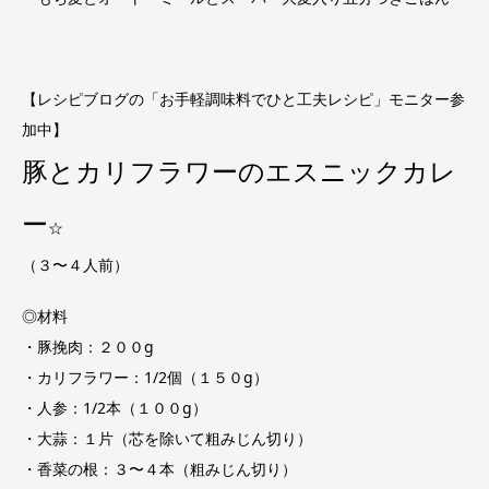
【レシピブログの「お手軽調味料でひと工夫レシピ」モニター参
加中】
豚とカリフラワーのエスニックカレ
ー
☆
（３〜４人前）
◎材料
・豚挽肉：２００g
・カリフラワー：1/2個（１５０g）
・人参：1/2本（１００g）
・大蒜：１片（芯を除いて粗みじん切り）
・香菜の根：３〜４本（粗みじん切り）