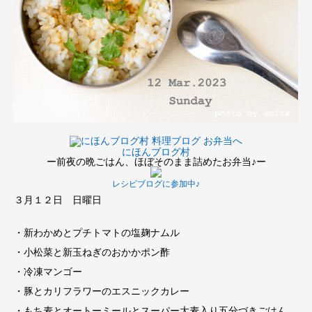
にほんブログ村
ー前夜の晩ごはん、ほぼそのまま詰めたお弁当♪ー
レシピブログに参加中♪
３月１２日 日曜日
・新わかめとプチトマトの塩麹ナムル
・小松菜と新玉ねぎのおかかポン酢
・冷凍マンゴー
・豚とカリフラワーのエスニックカレー
・もち麦とオートーミールとスーパー大麦入り五分づきごはん