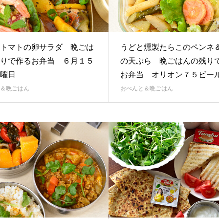
トマトの卵サラダ 晩ごは
うどと燻製たらこのペンネ
りで作るお弁当 ６月１５
の天ぷら 晩ごはんの残り
木曜日
お弁当 オリオン７５ビール飲
＆晩ごはん
おべんと＆晩ごはん