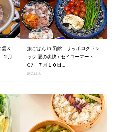
出雲＆
旅ごはん in 函館 サッポロクラシ
 ２月
ック 夏の爽快 / セイコーマート
G7 ７月１０日...
旅ごはん