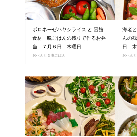
ボロネーゼハヤシライス と 函館
海老と
食材 晩ごはんの残りで作るお弁
んの残
当 ７月６日 木曜日
日 
おべんと＆晩ごはん
おべんと