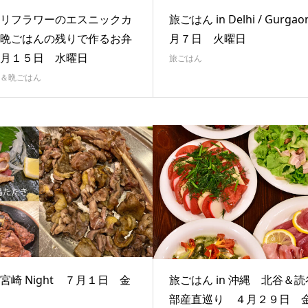
リフラワーのエスニックカ
旅ごはん in Delhi / Gurga
晩ごはんの残りで作るお弁
月７日 火曜日
３月１５日 水曜日
旅ごはん
＆晩ごはん
宮崎 Night ７月１日 金
旅ごはん in 沖縄 北谷＆
部産直巡り ４月２９日 