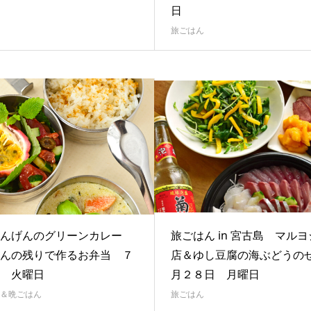
日
旅ごはん
いんげんのグリーンカレー
旅ごはん in 宮古島 マル
んの残りで作るお弁当 ７
店＆ゆし豆腐の海ぶどうの
日 火曜日
月２８日 月曜日
＆晩ごはん
旅ごはん