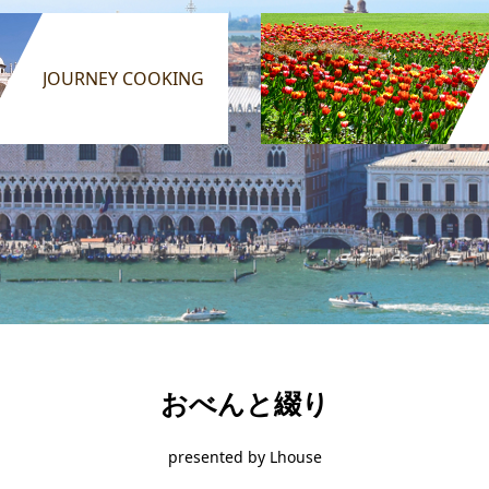
JOURNEY COOKING
おべんと綴り
presented by Lhouse