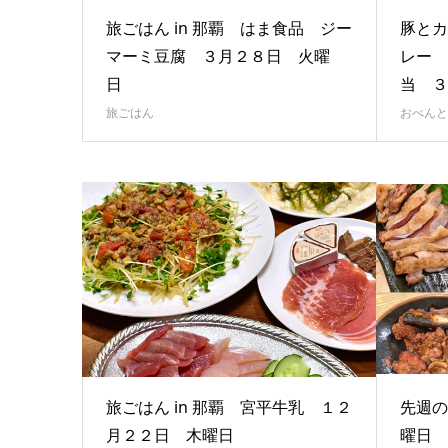
旅ごはん in 那覇 はま食品 ジー
豚とカ
マーミ豆腐 ３月２８日 火曜
レー 
日
当 
旅ごはん
おべんと
旅ごはん in 那覇 宮平牛乳 １２
先週の
月２２日 木曜日
曜日