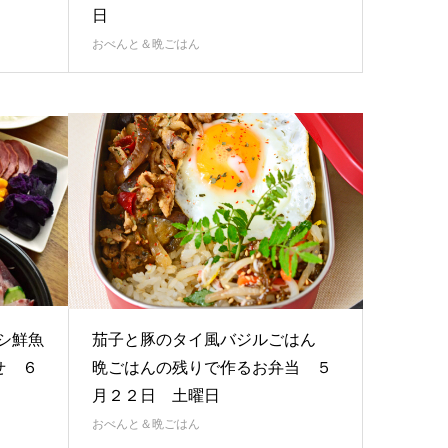
日
おべんと＆晩ごはん
ヨシ鮮魚
茄子と豚のタイ風バジルごはん
せ ６
晩ごはんの残りで作るお弁当 ５
月２２日 土曜日
おべんと＆晩ごはん