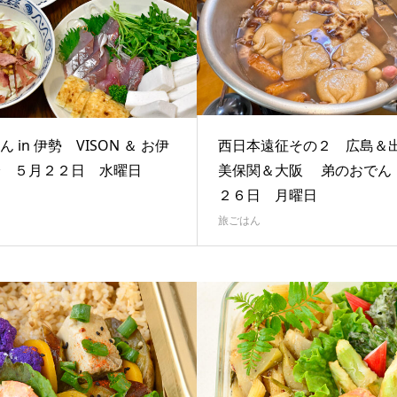
 in 伊勢 VISON ＆ お伊
西日本遠征その２ 広島＆
 ５月２２日 水曜日
美保関＆大阪 弟のおでん
２６日 月曜日
旅ごはん