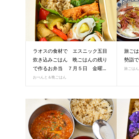
ラオスの食材で エスニック五目
旅ごはん
炊き込みごはん 晩ごはんの残り
勢詣で
で作るお弁当 ７月５日 金曜...
旅ごはん
おべんと＆晩ごはん