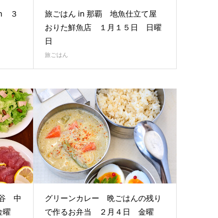
on ３
旅ごはん in 那覇 地魚仕立て屋
おりた鮮魚店 １月１５日 日曜
日
旅ごはん
読谷 中
グリーンカレー 晩ごはんの残り
金曜
で作るお弁当 ２月４日 金曜