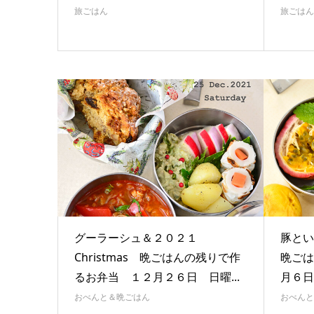
旅ごはん
旅ごはん
グーラーシュ＆２０２１
豚と
Christmas 晩ごはんの残りで作
晩ごは
るお弁当 １２月２６日 日曜...
月６
おべんと＆晩ごはん
おべんと