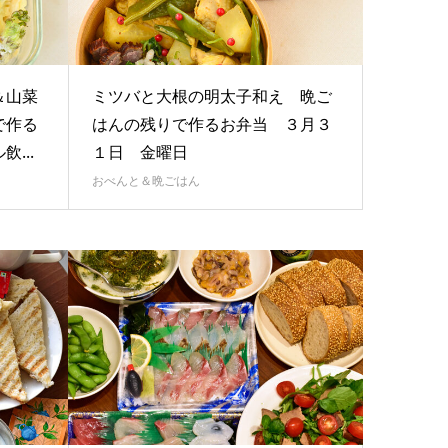
＆山菜
ミツバと大根の明太子和え 晩ご
で作る
はんの残りで作るお弁当 ３月３
...
１日 金曜日
おべんと＆晩ごはん