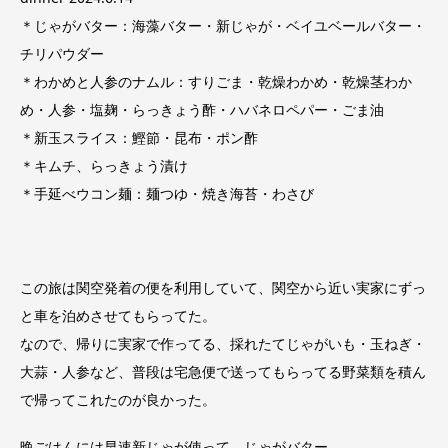
＊じゃがバター：海藻バター・新じゃが・ベイユベールバター・
チリパウダー
＊わかめと人参のナムル：すりごま・乾燥わかめ・乾燥茎わか
め・人参・塩麹・らっきょう酢・ハバネロペパー・ごま油
＊新玉スライス：鰹節・昆布・ポン酢
＊キムチ、らっきょう漬け
＊手延べウコン麺：麺つゆ・焼き海苔・わさび
この旅は関空発着の便を利用していて、関空から近い実家にずっ
と車を泊めさせてもらってた。
なので、帰りに実家で作ってる、採れたてじゃがいも・玉ねぎ・
大蒜・人参など、普段は宅急便で送ってもらってる野菜類を積ん
で帰ってこれたのが良かった。
晩ごはんには早速新じゃが使って、じゃがバター。