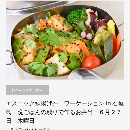
おべんと＆晩ごはん
エスニック絹揚げ丼 ワーケーション in 石垣
島 晩ごはんの残りで作るお弁当 ６月２７
日 木曜日
６月３日のおうち弁当☆