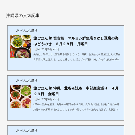
沖縄県の人気記事
おべんと綴り
旅ごはん in 宮古島 マルヨシ鮮魚店＆ゆし豆腐の海
ぶどうのせ ６月２８日 月曜日
2021年6月28日
先週は、半年ぶりに宮古島を再訪していて、毎夜、お決まりの部屋ごはん☆滞在
３日目の晩ごはんは、こんな感じ↓。にほんブログ村レシピブログに参加中♪dinn
er 2021.6.24＊マルヨシ鮮魚店のお造り盛り合わせ＊人参もどきとパプリカのサ
ラダ：豆苗・人参もどき・パプリカ・ポン酢＊沖縄マンゴー＆ふかし紅芋＆豚タ
ンスライス＊ゆし豆腐の海ぶどうのせ：島とうふチップス＊落花生の塩茹で＆冷
おべんと綴り
凍枝豆 マルヨシ鮮魚店この日のメインは勿論、前回の滞在でも足繁く通った、マ
ルヨシ鮮魚店の刺し盛り♡今回も２度訪れ、この日は初めて１５０...
旅ごはん in 沖縄 北谷＆読谷 中部産直巡り ４月
２９日 金曜日
2022年4月29日
GWの人混みを避け、先週の水曜日から８日間、久米島２泊と北谷村５泊の沖縄
旅行へ☆久米島では久しぶりにキッチン無しのホテル泊だったけど、北谷はコン
ドミニアムで毎度の自炊旅。にほんブログ村レシピブログに参加中♪今回も「沖縄
っぽい、沖縄ならでは」をテーマに、自炊用の食材をチョイスしてみたので、そ
の一部をご紹介。滞在３日目の金曜日、久米島１５時発の飛行機で那覇に移動
おべんと綴り
し、レンタカーで北谷村のコンドに着いたのは１８時ごろ。その日は宿から徒歩
３０秒に位置するスーパーかねひでで、ちょっとだけ買い物し、翌日の土曜...