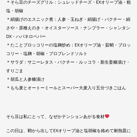
＊そら豆のチーズグリル：シュレッドチーズ・EXオリーブ油・粗
塩・胡椒
＊絹揚げのエスニック煮：人参・玉ねぎ・絹揚げ・パクチー・絹
さや・原種えのき・オイスターソース・ナンプラー・シャンタン
DX・ハバネロペパー
＊たことブロッコリーの塩麹炒め：EXオリーブ油・茹蛸・ブロッ
コリー・塩麹・胡椒・プロブレンドソルト
＊サラダ：サニーレタス・パクチー・ルッコラ・新生姜糠漬け・
すりごま
＊胡瓜と人参糠漬け
＊もち麦とオートーミールとスーパー大麦入り五分づきごはん
そら豆は私にとって、なぜかテンションあがる食材
この日は、鞘から出してEXオリーブ油と塩胡椒を絡めて耐熱皿に