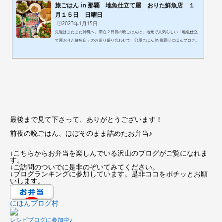
旅ごはん in 那覇 地魚仕立て屋 おりた鮮魚店 １
月１５日 日曜日
2023年1月15日
先週はまたまた沖縄へ。滞在２日目の晩ごはんは、地元で人気らしい「地魚仕立
て屋おりた鮮魚店」のお造り盛り合わせで、部屋ごはん in 那覇♡にほんブログ村
レシピブログに参加中♪dinner 2023.1.12＊クレソンとレバーのサラダ：スモー
クレバー・アイコ・海ぶどうドレッシング＊おりた鮮魚店のお刺身盛り合わせ＆
熟成刺身盛り合わせ（天シマアジ・イロブダイ・ヘダイ）＆生蛸雲丹＊冷凍枝豆
＊セサミブレッド＊ゆし豆腐の海ぶどうのせ：七味 沖縄に行った際は、真っ先
に、宿泊先近辺の鮮魚店（さしみ店）検索が欠かせないわたくし。...
最後まで見て下さって、ありがとうございます！
前夜の晩ごはん、ほぼそのまま詰めたお弁当♪
↓こちらからお弁当を楽しんでいる沢山のブログがご覧になれま
す。
↓ご訪問のついでに是非のぞいてみてください。
↓ブログランキングに参加しています。是非ココをポチッとお願
いします。
にほんブログ村
レシピブログに参加中♪