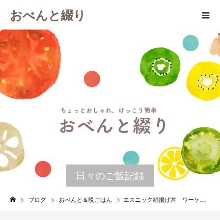
おべんと綴り
日々のご飯記録
ブログ
おべんと＆晩ごはん
エスニック絹揚げ丼 ワーケーション in 石垣島 晩ごはんの残りで作るお弁当 ６月２７日 木曜日