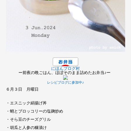
にほんブログ村
ー前夜の晩ごはん、ほぼそのまま詰めたお弁当♪ー
レシピブログに参加中♪
６月３日 月曜日
・エスニック絹揚げ丼
・蛸とブロッコリーの塩麹炒め
・そら豆のチーズグリル
・胡瓜と人参の糠漬け