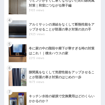
リビングがすぐに寒くならないための隙間風
対策｜和室につながる障子編
3103 views
4
アルミサッシの凍結をなくして断熱性能をア
ップさせることが部屋の寒さ対策の次の手
2923 views
5
冬に家の中の階段や廊下が寒すぎる時の対策
はこれ！｜積水ハウスの家
2215 views
6
隙間風をなくして気密性能をアップさせるこ
とが部屋の寒さ対策のはじめの一歩
1873 views
7
キッチン水栓の破損で交換費用はどのくらい
かかるのか？