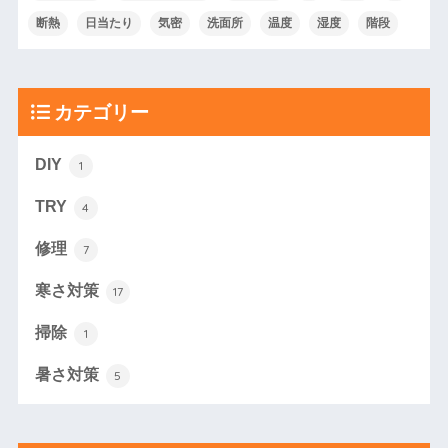
断熱
日当たり
気密
洗面所
温度
湿度
階段
カテゴリー
DIY
1
TRY
4
修理
7
寒さ対策
17
掃除
1
暑さ対策
5