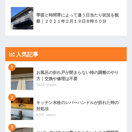
季節と時間帯によって違う日当たり状況を観
察｜２０２１年２月１９日８時５０分
人気記事
1
お風呂の折れ戸が閉まらない時の調整のやり
方｜交換や修理は不要
5638 views
2
キッチン水栓のレバーハンドルが折れた時の
対処法
4207 views
3