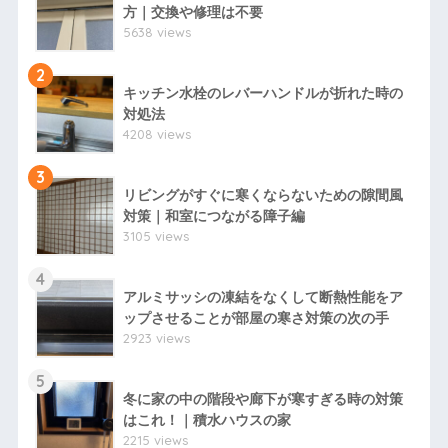
方｜交換や修理は不要
5638 views
2
キッチン水栓のレバーハンドルが折れた時の
対処法
4208 views
3
リビングがすぐに寒くならないための隙間風
対策｜和室につながる障子編
3105 views
4
アルミサッシの凍結をなくして断熱性能をア
ップさせることが部屋の寒さ対策の次の手
2923 views
5
冬に家の中の階段や廊下が寒すぎる時の対策
はこれ！｜積水ハウスの家
2215 views