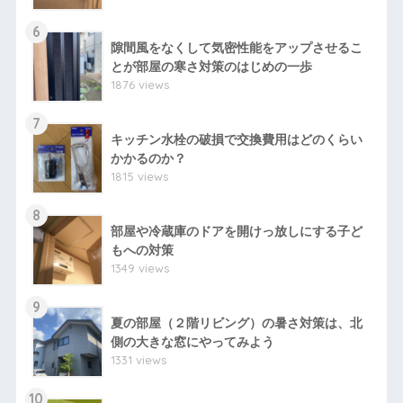
6
隙間風をなくして気密性能をアップさせるこ
とが部屋の寒さ対策のはじめの一歩
1876 views
7
キッチン水栓の破損で交換費用はどのくらい
かかるのか？
1815 views
8
部屋や冷蔵庫のドアを開けっ放しにする子ど
もへの対策
1349 views
9
夏の部屋（２階リビング）の暑さ対策は、北
側の大きな窓にやってみよう
1331 views
10