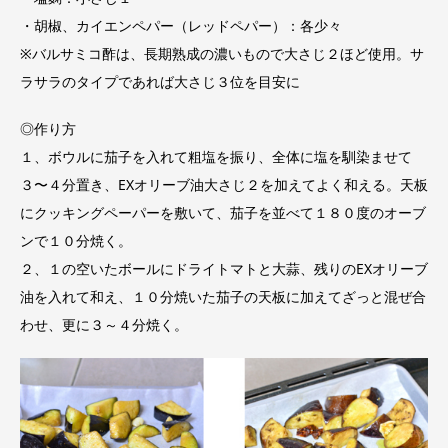
・胡椒、カイエンペパー（レッドペパー）：各少々
※バルサミコ酢は、長期熟成の濃いもので大さじ２ほど使用。サ
ラサラのタイプであれば大さじ３位を目安に
◎作り方
１、ボウルに茄子を入れて粗塩を振り、全体に塩を馴染ませて
３〜４分置き、EXオリーブ油大さじ２を加えてよく和える。天板
にクッキングペーパーを敷いて、茄子を並べて１８０度のオーブ
ンで１０分焼く。
２、１の空いたボールにドライトマトと大蒜、残りのEXオリーブ
油を入れて和え、１０分焼いた茄子の天板に加えてざっと混ぜ合
わせ、更に３～４分焼く。