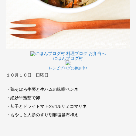
にほんブログ村
レシピブログに参加中♪
１０月１０日 日曜日
・鶏そぼろ牛蒡と生ハムの味噌ペンネ
・絶妙半熟茹で卵
・茄子とドライトマトのバルサミコマリネ
・もやしと人参のすり胡麻塩昆布和え