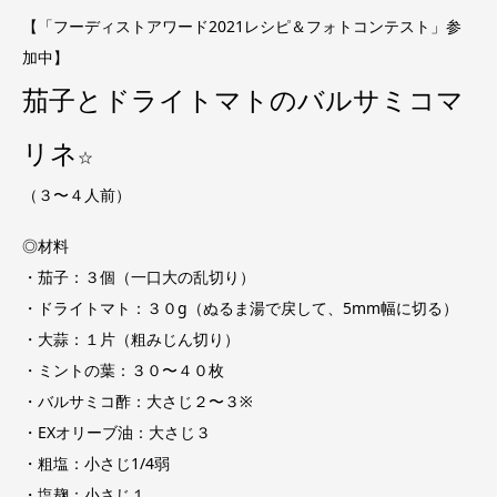
【「フーディストアワード2021レシピ＆フォトコンテスト」参
加中】
茄子とドライトマトのバルサミコマ
リネ
☆
（３〜４人前）
◎材料
・茄子：３個（一口大の乱切り）
・ドライトマト：３０g（ぬるま湯で戻して、5mm幅に切る）
・大蒜：１片（粗みじん切り）
・ミントの葉：３０〜４０枚
・バルサミコ酢：大さじ２〜３※
・EXオリーブ油：大さじ３
・粗塩：小さじ1/4弱
・塩麹：小さじ１