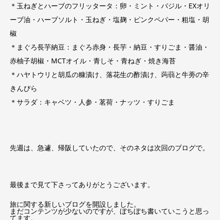
＊玉ねぎとハーブのフリッタータ：卵・ミント・バジル・EXオリ
ーブ油・ハーブソルト・玉ねぎ・塩麹・ピンクペパー・粗塩・胡
椒
＊まぐろ長芋納豆：まぐろ赤身・長芋・納豆・すりごま・醤油・
赤柚子胡椒・MCTオイル・青しそ・青ねぎ・焼き海苔
＊ハヤトウリと胡瓜の糠漬け、落花生の酢漬け、蒟蒻と牛蒡の辛
きんぴら
＊サラダ：キャベツ・人参・茗荷・ナッツ・すりごま
先週は、急遽、帰阪していたので、そのネタは次回のブログで。
最後まで見て下さってありがとうございます。
旅に関する新しいブログを開設しました。
まだコンテンツが少ないのですが、ぼちぼち書いていこうと思っ
てます。