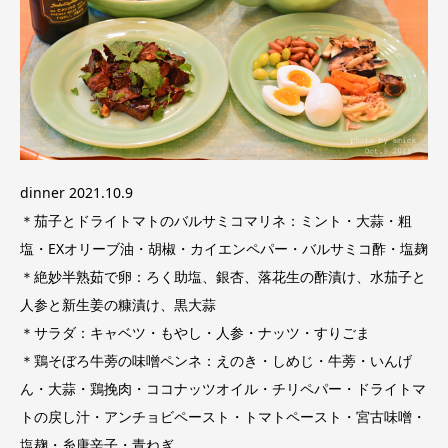
dinner 2021.10.9
＊茄子とドライトマトのバルサミコマリネ：ミント・大蒜・粗
塩・EXオリーブ油・胡椒・カイエンペパー・バルサミコ酢・塩麹
＊絶妙半熟茹で卵：ろく助塩、銀杏、落花生の酢漬け、水茄子と
人参と新生姜の糠漬け、黒大蒜
＊サラダ：キャベツ・もやし・人参・ナッツ・すりごま
＊鶏そぼろ牛蒡の味噌ペンネ：えのき・しめじ・牛蒡・いんげ
ん・大蒜・鶏挽肉・ココナッツオイル・チリペパー・ドライトマ
トの戻し汁・アンチョビペースト・トマトペースト・宮古味噌・
塩麹・糸唐辛子・青ねぎ