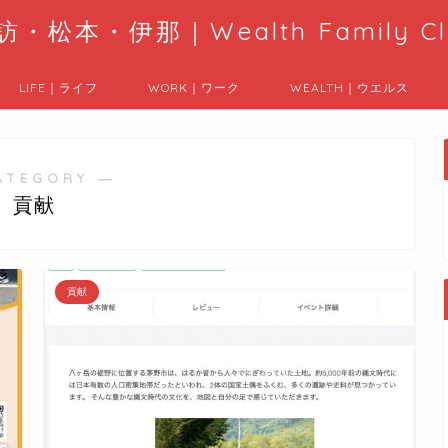
訪・松本・伊那｜Wealth Family Cl
LIFE｜ライフ
WORK｜ワーク
WEALTH｜ウエルス
ATEGORY ―
貢献
貢献