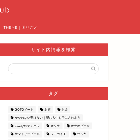
ub
THEME｜困りごと
サイト内情報を検索
タグ
GOTOイート
お酒
お金
かなわない夢はない｜望む人生を手に入れよう
みんなのテンホウ
オクラ
オラホビール
サントリービール
ジャガイモ
ツルヤ