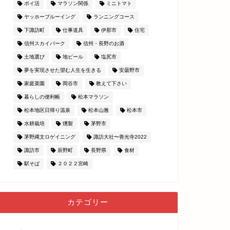
ポイ活
マラソン関係
ミニトマト
ヤッホーブルーイング
ランニングコース
下諏訪町
仕事道具
伊那市
住宅
信州スカイパーク
信州・長野のお酒
土地選び
地ビール
塩尻市
夢を実現させた望む人生を生きる
安曇野市
家庭菜園
岡谷市
教えて下さい
暮らしの便利帳
松本マラソン
松本地区日帰り温泉
松本山雅
松本市
水耕栽培
燻製
茅野市
茅野縄文ロゲイニング
諏訪大社〜善光寺2022
諏訪市
辰野町
長野県
食材
駅そば
２０２２宮崎
カテゴリー