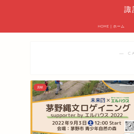
諏
HOME｜ホーム
― C
貢献