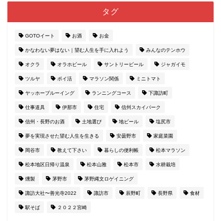
タグ
GOTOイート
お酒
お金
かなわない夢はない｜望む人生を手に入れよう
みんなのテンホウ
オクラ
オラホビール
サントリービール
ジャガイモ
ツルヤ
ポイ活
マラソン関係
ミニトマト
ヤッホーブルーイング
ランニングコース
下諏訪町
仕事道具
伊那市
住宅
信州スカイパーク
信州・長野のお酒
土地選び
地ビール
塩尻市
夢を実現させた望む人生を生きる
安曇野市
家庭菜園
岡谷市
教えて下さい
暮らしの便利帳
松本マラソン
松本地区日帰り温泉
松本山雅
松本市
水耕栽培
燻製
茅野市
茅野縄文ロゲイニング
諏訪大社〜善光寺2022
諏訪市
辰野町
長野県
食材
駅そば
２０２２宮崎