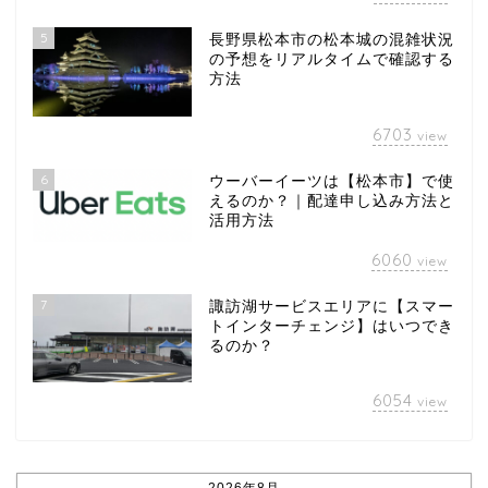
5
長野県松本市の松本城の混雑状況
の予想をリアルタイムで確認する
方法
6703
view
6
ウーバーイーツは【松本市】で使
えるのか？｜配達申し込み方法と
活用方法
6060
view
7
諏訪湖サービスエリアに【スマー
トインターチェンジ】はいつでき
るのか？
6054
view