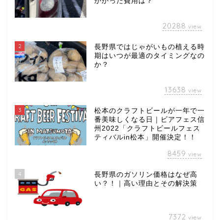
かかった費用は？
20288
view
2
長野県ではじゃがいもの植える時
期はいつが最適のタイミングなの
か？
13638
view
3
松本のクラフトビールが一年で一
番美味しくなる日｜ビアフェス信
州2022「クラフトビールフェス
ティバルin松本」開催決定！！
8459
view
4
長野県のガソリン価格はなぜ高
い？！｜高い理由とその解決策
7372
view