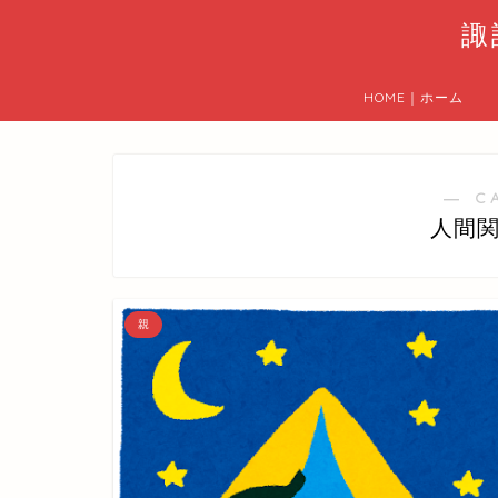
諏
HOME｜ホーム
― C
人間
親