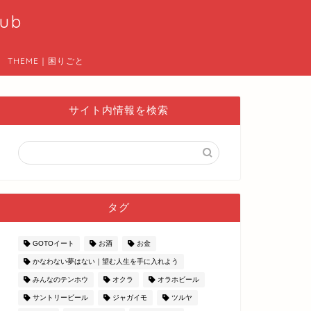
ub
THEME｜困りごと
サイト内情報を検索
タグ
GOTOイート
お酒
お金
かなわない夢はない｜望む人生を手に入れよう
みんなのテンホウ
オクラ
オラホビール
サントリービール
ジャガイモ
ツルヤ