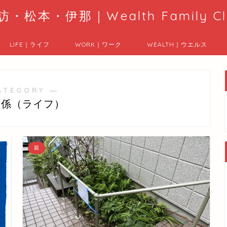
訪・松本・伊那｜Wealth Family Cl
LIFE｜ライフ
WORK｜ワーク
WEALTH｜ウエルス
ATEGORY ―
関係（ライフ）
親