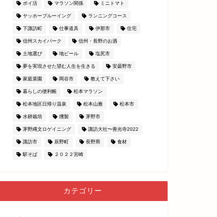
ポイ活
マラソン関係
ミニトマト
ヤッホーブルーイング
ランニングコース
下諏訪町
仕事道具
伊那市
住宅
信州スカイパーク
信州・長野のお酒
土地選び
地ビール
塩尻市
夢を実現させた望む人生を生きる
安曇野市
家庭菜園
岡谷市
教えて下さい
暮らしの便利帳
松本マラソン
松本地区日帰り温泉
松本山雅
松本市
水耕栽培
燻製
茅野市
茅野縄文ロゲイニング
諏訪大社〜善光寺2022
諏訪市
辰野町
長野県
食材
駅そば
２０２２宮崎
カテゴリー