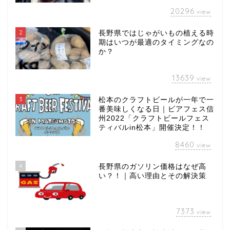
20296
view
2
長野県ではじゃがいもの植える時
期はいつが最適のタイミングなの
か？
13639
view
3
松本のクラフトビールが一年で一
番美味しくなる日｜ビアフェス信
州2022「クラフトビールフェス
ティバルin松本」開催決定！！
8460
view
4
長野県のガソリン価格はなぜ高
い？！｜高い理由とその解決策
7373
view