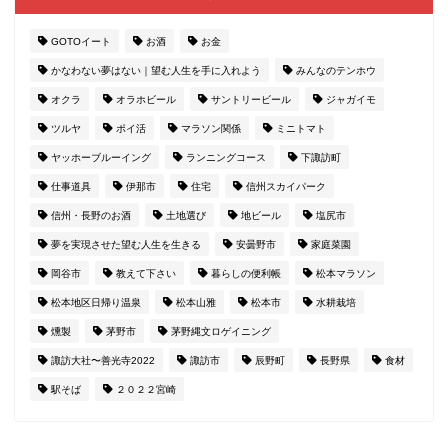
GOTOイート
お酒
お金
かなわない夢はない｜望む人生を手に入れよう
みんなのテンホウ
オクラ
オラホビール
サントリービール
ジャガイモ
ツルヤ
ポイ活
マラソン関係
ミニトマト
ヤッホーブルーイング
ランニングコース
下諏訪町
仕事道具
伊那市
住宅
信州スカイパーク
信州・長野のお酒
土地選び
地ビール
塩尻市
夢を実現させた望む人生を生きる
安曇野市
家庭菜園
岡谷市
教えて下さい
暮らしの便利帳
松本マラソン
松本地区日帰り温泉
松本山雅
松本市
水耕栽培
燻製
茅野市
茅野縄文ロゲイニング
諏訪大社〜善光寺2022
諏訪市
辰野町
長野県
食材
駅そば
２０２２宮崎