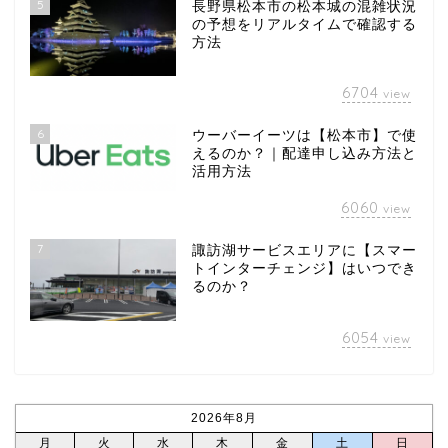
5
長野県松本市の松本城の混雑状況
の予想をリアルタイムで確認する
方法
6704
view
6
ウーバーイーツは【松本市】で使
えるのか？｜配達申し込み方法と
活用方法
6060
view
7
諏訪湖サービスエリアに【スマー
トインターチェンジ】はいつでき
るのか？
6054
view
2026年8月
月
火
水
木
金
土
日