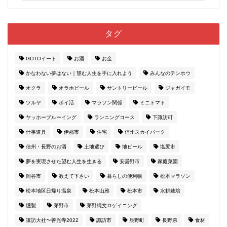
タグ
GOTOイート
お酒
お金
かなわない夢はない｜望む人生を手に入れよう
みんなのテンホウ
オクラ
オラホビール
サントリービール
ジャガイモ
ツルヤ
ポイ活
マラソン関係
ミニトマト
ヤッホーブルーイング
ランニングコース
下諏訪町
仕事道具
伊那市
住宅
信州スカイパーク
信州・長野のお酒
土地選び
地ビール
塩尻市
夢を実現させた望む人生を生きる
安曇野市
家庭菜園
岡谷市
教えて下さい
暮らしの便利帳
松本マラソン
松本地区日帰り温泉
松本山雅
松本市
水耕栽培
燻製
茅野市
茅野縄文ロゲイニング
諏訪大社〜善光寺2022
諏訪市
辰野町
長野県
食材