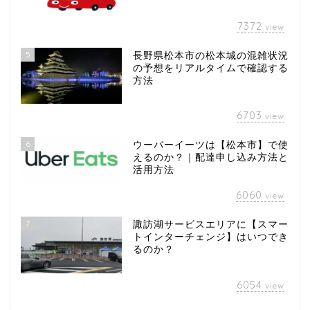
7372
view
5
長野県松本市の松本城の混雑状況
の予想をリアルタイムで確認する
方法
6703
view
6
ウーバーイーツは【松本市】で使
えるのか？｜配達申し込み方法と
活用方法
6060
view
7
諏訪湖サービスエリアに【スマー
トインターチェンジ】はいつでき
るのか？
6054
view