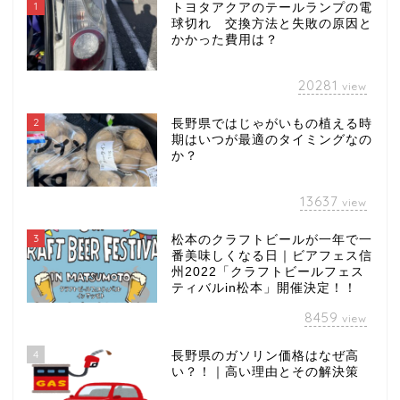
1
トヨタアクアのテールランプの電
球切れ 交換方法と失敗の原因と
かかった費用は？
20281
view
2
長野県ではじゃがいもの植える時
期はいつが最適のタイミングなの
か？
13637
view
3
松本のクラフトビールが一年で一
番美味しくなる日｜ビアフェス信
州2022「クラフトビールフェス
ティバルin松本」開催決定！！
8459
view
4
長野県のガソリン価格はなぜ高
い？！｜高い理由とその解決策