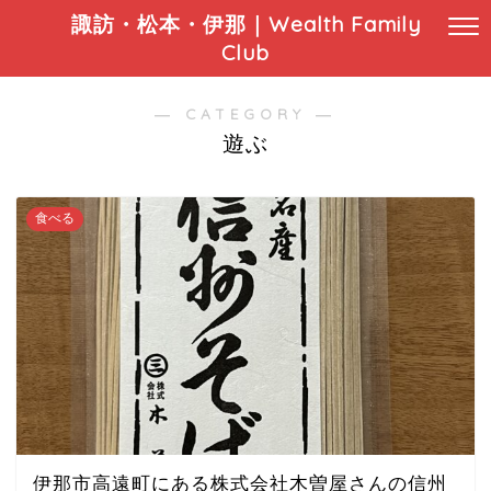
諏訪・松本・伊那｜Wealth Family
Club
― CATEGORY ―
遊ぶ
食べる
伊那市高遠町にある株式会社木曽屋さんの信州