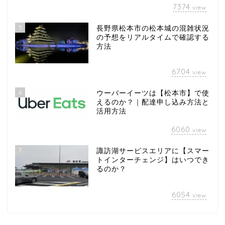
7374
view
5
長野県松本市の松本城の混雑状況
の予想をリアルタイムで確認する
方法
6704
view
6
ウーバーイーツは【松本市】で使
えるのか？｜配達申し込み方法と
活用方法
6060
view
7
諏訪湖サービスエリアに【スマー
トインターチェンジ】はいつでき
るのか？
6054
view