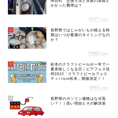
球切れ 交換方法と失敗の原因と
かかった費用は？
20311
view
2
長野県ではじゃがいもの植える時
期はいつが最適のタイミングなの
か？
13640
view
3
松本のクラフトビールが一年で一
番美味しくなる日｜ビアフェス信
州2022「クラフトビールフェス
ティバルin松本」開催決定！！
8460
view
4
長野県のガソリン価格はなぜ高
い？！｜高い理由とその解決策