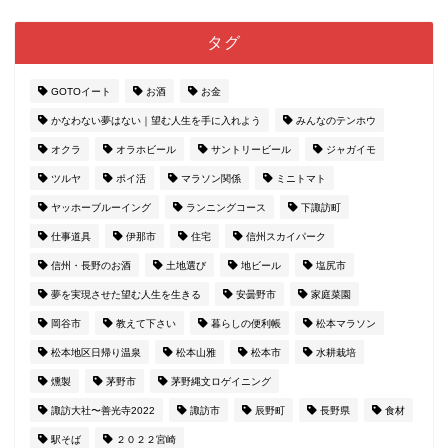
タグ
GOTOイート
お酒
お金
かなわない夢はない｜望む人生を手に入れよう
みんなのテンホウ
オクラ
オラホビール
サントリービール
ジャガイモ
ツルヤ
ポイ活
マラソン関係
ミニトマト
ヤッホーブルーイング
ランニングコース
下諏訪町
仕事道具
伊那市
住宅
信州スカイパーク
信州・長野のお酒
土地選び
地ビール
塩尻市
夢を実現させた望む人生を生きる
安曇野市
家庭菜園
岡谷市
教えて下さい
暮らしの便利帳
松本マラソン
松本地区日帰り温泉
松本山雅
松本市
水耕栽培
燻製
茅野市
茅野縄文ロゲイニング
諏訪大社〜善光寺2022
諏訪市
辰野町
長野県
食材
駅そば
２０２２宮崎