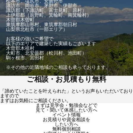
松本市、塩尻市、安曇野市
諏訪市、岡谷市、茅野市、伊那市
諏訪郡（下諏訪町、富士見町、原村）
上伊那郡（辰野町、箕輪町、南箕輪村）
木曽郡木曽町
東筑摩郡山形村、東筑摩郡朝日村
山梨県北杜市（一部エリア）
お客様の強いご希望で
以下のエリアで建築した実績もございます
木曽郡木祖村
大町市、北安曇郡（松川村、池田町）
駒ヶ根市、宮田村
※その他の近隣地域のご相談も承っております。
ご相談・お見積もり無料
「諦めていたことを叶えられた」というお声もいただいており
ますので
まずはお気軽にご相談ください。
まずは見学会・勉強会などで
見て・聞いて体感したい方へ
イベント情報
お見積りや資金相談を
したい方へ
無料個別相談