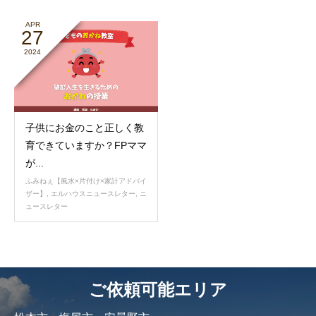
APR
27
2024
子供にお金のこと正しく教
育できていますか？FPママ
が...
ふみねぇ【風水×片付け×家計アドバイ
ザー】
,
エルハウスニュースレター
,
ニ
ュースレター
ご依頼可能エリア